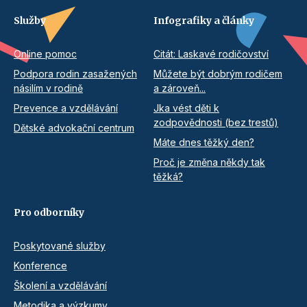
Služby
Infografiky a články
Online pomoc
Citát: Laskavé rodičovství
Podpora rodin zasažených
Můžete být dobrým rodičem
násilím v rodině
a zároveň...
Prevence a vzdělávání
Jka vést děti k
zodpovědnosti (bez trestů)
Dětské advokační centrum
Máte dnes těžký den?
Proč je změna někdy tak
těžká?
Pro odborníky
Poskytované služby
Konference
Školení a vzdělávání
Metodika a výzkumy