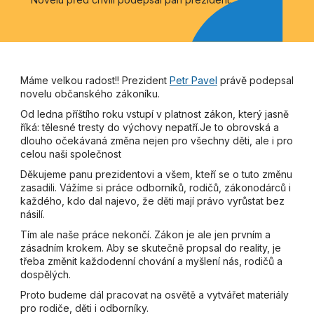
Máme velkou radost!! Prezident
Petr Pavel
právě podepsal
novelu občanského zákoníku.
Od ledna příštího roku vstupí v platnost zákon, který jasně
říká: tělesné tresty do výchovy nepatří.Je to obrovská a
dlouho očekávaná změna nejen pro všechny děti, ale i pro
celou naši společnost
Děkujeme panu prezidentovi a všem, kteří se o tuto změnu
zasadili. Vážíme si práce odborníků, rodičů, zákonodárců i
každého, kdo dal najevo, že děti mají právo vyrůstat bez
násilí.
Tím ale naše práce nekončí. Zákon je ale jen prvním a
zásadním krokem. Aby se skutečně propsal do reality, je
třeba změnit každodenní chování a myšlení nás, rodičů a
dospělých.
Proto budeme dál pracovat na osvětě a vytvářet materiály
pro rodiče, děti i odborníky.