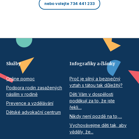
nebo volejte 734 441 233
Služby
Infografiky a články
Online pomoc
Proč je silný a bezpečný
vztah s tátou tak důležitý?
Podpora rodin zasažených
násilím v rodině
Děti Vám v dospělosti
poděkují za to, že jste
Prevence a vzdělávání
řekli…
Dětské advokační centrum
Nikdy není pozdě na to,…
Vychovávejme děti tak, aby
věděly, že...