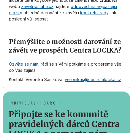
můžete také kdykoliv jednoduše změnit nebo zrušit. Na
webu
zavetpomaha.cz
najdete
odpovědi na nejčastější
otázky
ohledně darování ze závěti i
konkrétní rady
, jak
poslední vůli sepsat.
Přemýšlíte o možnosti darování ze
závěti ve prospěch Centra LOCIKA?
Ozvěte se nám
, rádi se s Vámi potkáme a probereme vše,
co Vás zajímá.
Kontakt: Veronika Samková,
veronikas@centrumlocika.cz
INDIVIDUÁLNÍ DÁRCI
Připojte se ke komunitě
pravidelných dárců Centra