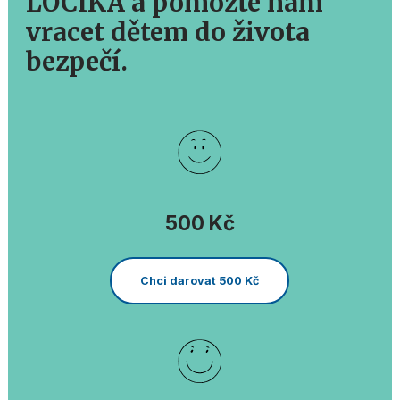
LOCIKA a pomozte nám
vracet dětem do života
bezpečí.
500 Kč
Chci darovat 500 Kč