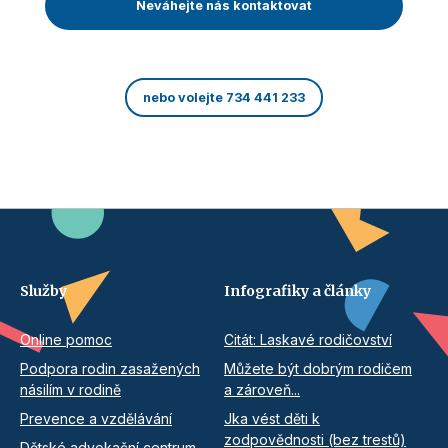
Neváhejte nás kontaktovat
nebo volejte 734 441 233
Služby
Infografiky a články
Online pomoc
Citát: Laskavé rodičovství
Podpora rodin zasažených
Můžete být dobrým rodičem
násilím v rodině
a zároveň...
Prevence a vzdělávání
Jka vést děti k
zodpovědnosti (bez trestů)
Dětské advokační centrum