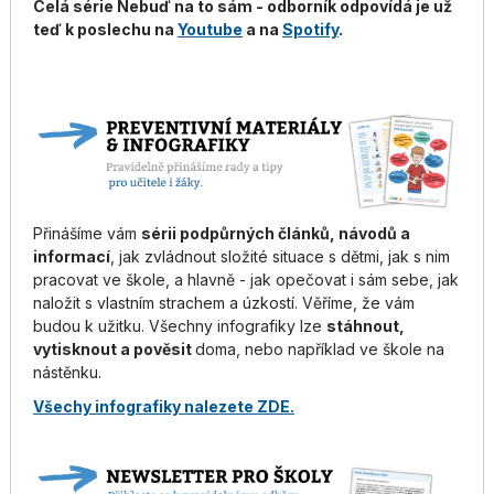
Celá série Nebuď na to sám - odborník odpovídá je už
teď k poslechu na
Youtube
a na
Spotify
.
Přinášíme vám
sérii podpůrných článků, návodů a
informací
, jak zvládnout složité situace s dětmi, jak s nim
pracovat ve škole, a hlavně - jak opečovat i sám sebe, jak
naložit s vlastním strachem a úzkostí. Věříme, že vám
budou k užitku. Všechny infografiky lze
stáhnout,
vytisknout a pověsit
doma, nebo například ve škole na
nástěnku.
Všechy infografiky nalezete ZDE.