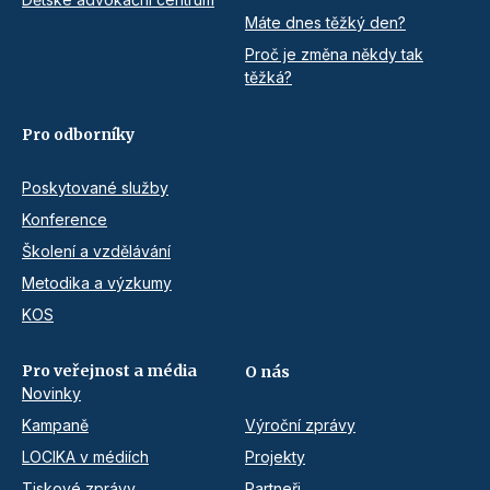
Máte dnes těžký den?
Proč je změna někdy tak
těžká?
Pro odborníky
Poskytované služby
Konference
Školení a vzdělávání
Metodika a výzkumy
KOS
Pro veřejnost a média
O nás
Novinky
Kampaně
Výroční zprávy
LOCIKA v médiích
Projekty
Tiskové zprávy
Partneři