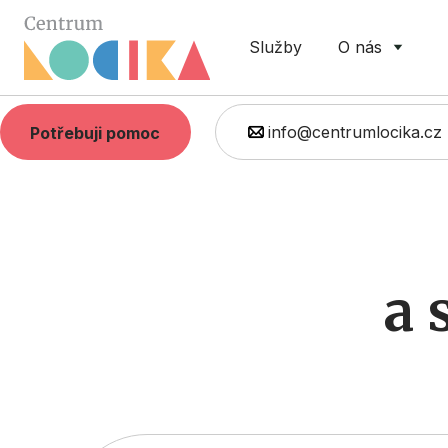
Služby
O nás
info@centrumlocika.cz
Potřebuji pomoc
a 