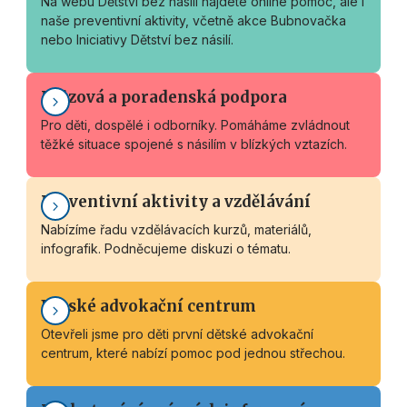
Na webu Dětství bez násilí najdete online pomoc, ale i
naše preventivní aktivity, včetně akce Bubnovačka
nebo Iniciativy Dětství bez násilí.
Krizová a poradenská podpora
Pro děti, dospělé i odborníky. Pomáháme zvládnout
těžké situace spojené s násilím v blízkých vztazích.
Preventivní aktivity a vzdělávání
Nabízíme řadu vzdělávacích kurzů, materiálů,
infografik. Podněcujeme diskuzi o tématu.
Dětské advokační centrum
Otevřeli jsme pro děti první dětské advokační
centrum, které nabízí pomoc pod jednou střechou.