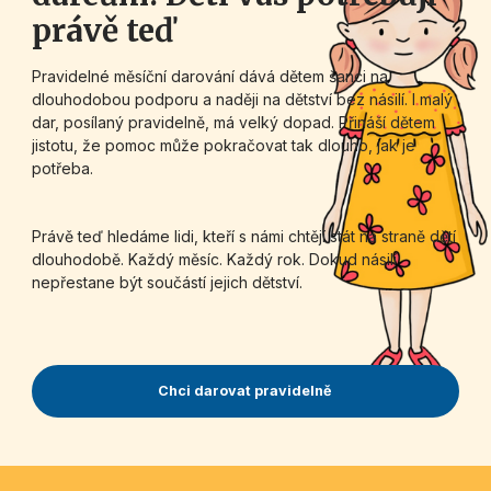
právě teď
Pravidelné měsíční darování dává dětem šanci na
dlouhodobou podporu a naději na dětství bez násilí. I malý
dar, posílaný pravidelně, má velký dopad. Přináší dětem
jistotu, že pomoc může pokračovat tak dlouho, jak je
potřeba.
Právě teď hledáme lidi, kteří s námi chtějí stát na straně dětí
dlouhodobě. Každý měsíc. Každý rok. Dokud násilí
nepřestane být součástí jejich dětství.
Chci darovat pravidelně