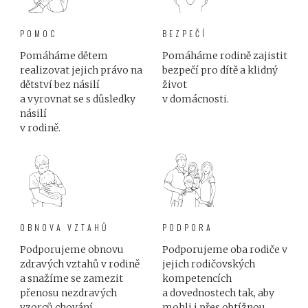
POMOC
BEZPEČÍ
Pomáháme dětem
Pomáháme rodině zajistit
realizovat jejich právo na
bezpečí pro dítě a klidný
dětství bez násilí
život
a vyrovnat se s důsledky
v domácnosti.
násilí
v rodině.
OBNOVA VZTAHŮ
PODPORA
Podporujeme obnovu
Podporujeme oba rodiče v
zdravých vztahů v rodině
jejich rodičovských
a snažíme se zamezit
kompetencích
přenosu nezdravých
a dovednostech tak, aby
vzorců chování.
mohli i přes obtížnou