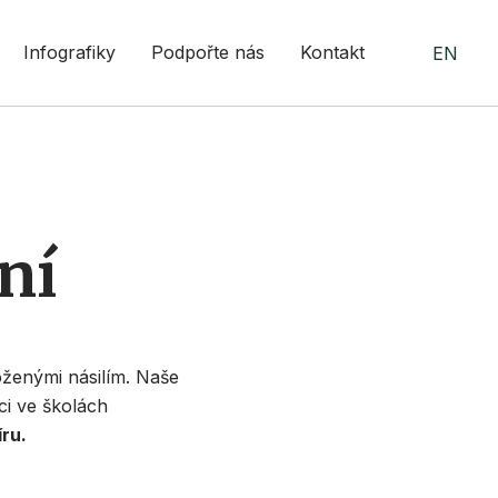
Infografiky
Podpořte nás
Kontakt
EN
ní
oženými násilím. Naše
ci ve školách
ru.