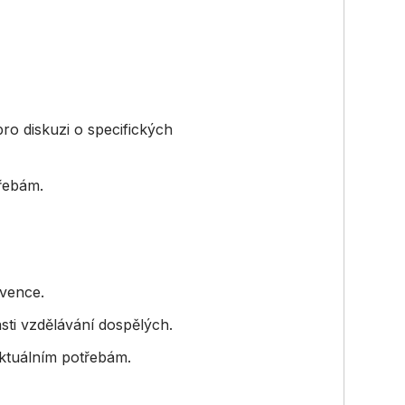
pro diskuzi o specifických
třebám.
rvence.
asti vzdělávání dospělých.
aktuálním potřebám.