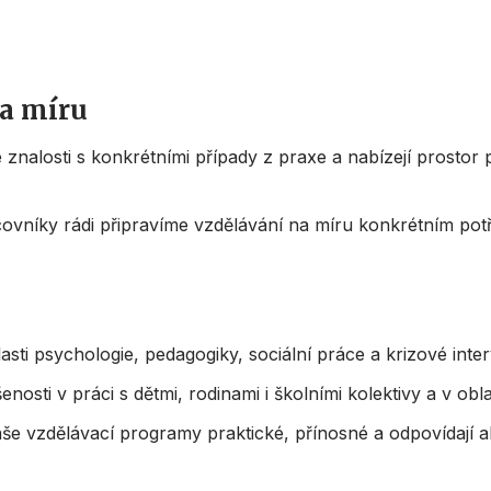
na míru
 znalosti s konkrétními případy z praxe a nabízejí prostor 
covníky rádi připravíme vzdělávání na míru konkrétním po
asti psychologie, pedagogiky, sociální práce a krizové inte
osti v práci s dětmi, rodinami i školními kolektivy a v obl
naše vzdělávací programy praktické, přínosné a odpovídají 