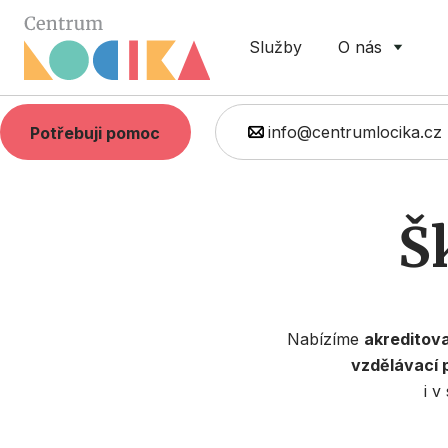
Služby
O nás
info@centrumlocika.cz
Potřebuji pomoc
Š
Nabízíme
akreditov
vzdělávací
i v