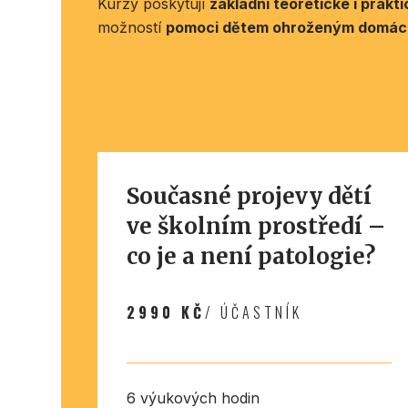
Kurzy poskytují
základní teoretické i prakt
možností
pomoci dětem ohroženým domácí
Současné projevy dětí
ve školním prostředí –
co je a není patologie?
2990 KČ
/ ÚČASTNÍK
6 výukových hodin