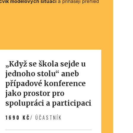
cvik modelových situací
a přinášejí přehled
„Když se škola sejde u
jednoho stolu“ aneb
případové konference
jako prostor pro
spolupráci a participaci
1690 KČ
/ ÚČASTNÍK