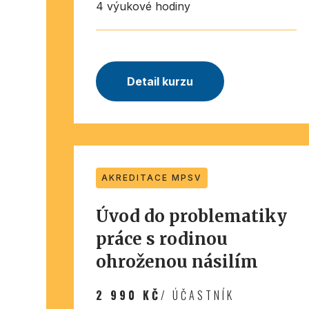
4 výukové hodiny
Detail kurzu
AKREDITACE MPSV
Úvod do problematiky
práce s rodinou
ohroženou násilím
2 990 KČ
/ ÚČASTNÍK