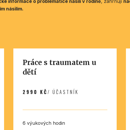
ické informace o problematice násilí v rodině
, zahrnují
ná
m násilím.
Práce s traumatem u
dětí
2990 KČ
/ ÚČASTNÍK
6 výukových hodin