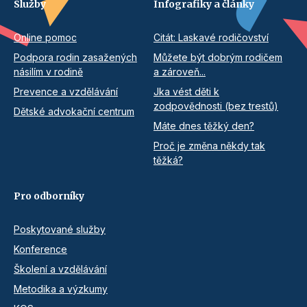
Služby
Infografiky a články
Online pomoc
Citát: Laskavé rodičovství
Podpora rodin zasažených
Můžete být dobrým rodičem
násilím v rodině
a zároveň...
Prevence a vzdělávání
Jka vést děti k
zodpovědnosti (bez trestů)
Dětské advokační centrum
Máte dnes těžký den?
Proč je změna někdy tak
těžká?
Pro odborníky
Poskytované služby
Konference
Školení a vzdělávání
Metodika a výzkumy