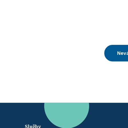
Nevá
Služby