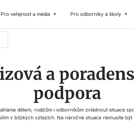
Pro veřejnost a média
Pro odborníky a školy
PRO DĚTI I DOSPĚLÉ
izová a poraden
podpora
háme dětem, rodičům i odborníkům zvládnout situace sp
silím v blízkých vztazích. Na náročné situace nemusíte být 