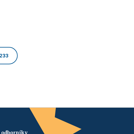
 233
 odborníky