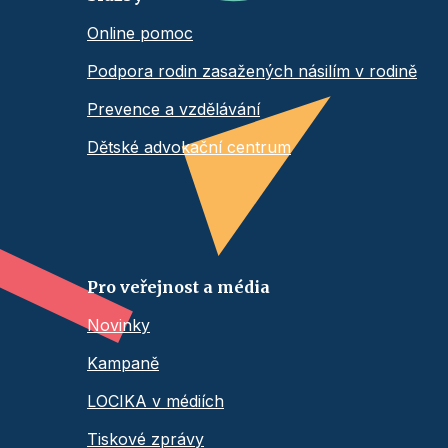
Online pomoc
Podpora rodin zasažených násilím v rodině
Prevence a vzdělávání
Dětské advokační centrum
Pro veřejnost a média
Novinky
Kampaně
LOCIKA v médiích
Tiskové zprávy