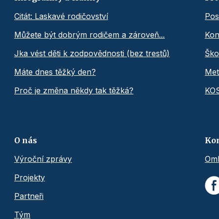
Citát: Laskavé rodičovství
Pos
Můžete být dobrým rodičem a zároveň...
Kon
Jka vést děti k zodpovědnosti (bez trestů)
Ško
Máte dnes těžký den?
Met
Proč je změna někdy tak těžká?
KO
O nás
Ko
Výroční zprávy
Omb
Projekty
Partneři
Tým