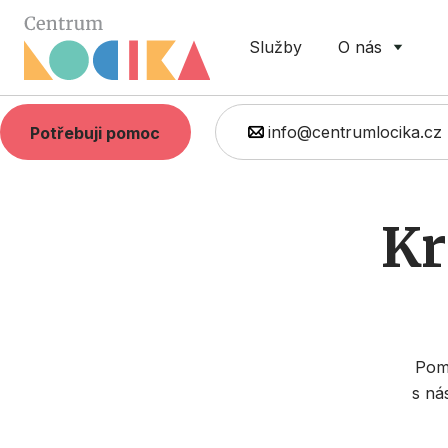
Služby
O nás
info@centrumlocika.cz
Potřebuji pomoc
Kr
Pomá
s ná