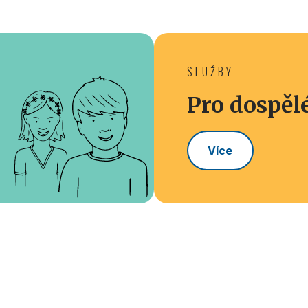
SLUŽBY
Pro dospěl
Více