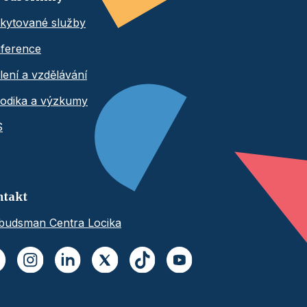
kytované služby
ference
lení a vzdělávání
odika a výzkumy
S
ntakt
udsman Centra Locika