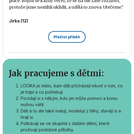
pláče. Bojím se každý večer, že se na mě zase rozzlobí,
protože jsme nestihli uklidit, a udělá to znova. Utečeme.“
Jirka (12)
Přečíst příběh
Jak pracujeme s dětmi:
LOCIKA je místo, kam děti přicházejí mluvit o tom, co
je trápí a co potřebují
Povídají si s někým, kdo jim může pomoci a komu
mohou věřit.
Děti si tu ale také malují, modelují z hlíny, stavějí si a
hrají si.
Potkávají se ve skupině s dalšími dětmi, které
prožívají podobné příběhy.