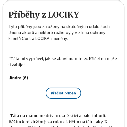
Příběhy z LOCIKY
Tyto příběhy jsou založeny na skutečných událostech.
Jména aktérů a některé reálie byly v zájmu ochrany
klientů Centra LOCIKA změněny.
“Táta mi vyprávěl, jak se zbaví maminky. Křičel na ni, že
ji zabije.”
Jindra (6)
Přečíst příběh
„Táta na mámu nejdřív hrozně křičí a pak ji uhodí.
Běžím k ní, držím ji za ruku a křičím na tátu taky. K