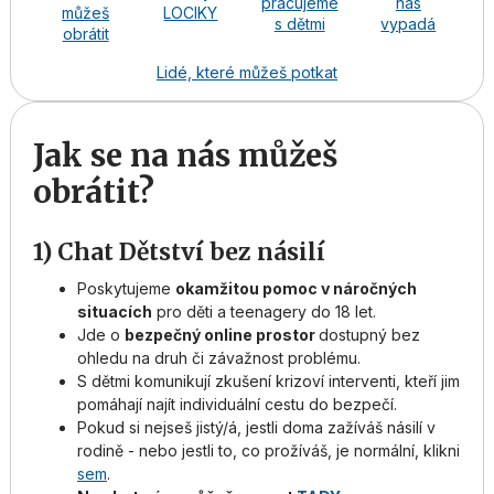
pracujeme
nás
můžeš
LOCIKY
s dětmi
vypadá
obrátit
Lidé, které můžeš potkat
Jak se na nás můžeš
obrátit?
1) Chat Dětství bez násilí
Poskytujeme
okamžitou pomoc v náročných
situacích
pro děti a teenagery do 18 let.
Jde o
bezpečný online prostor
dostupný bez
ohledu na druh či závažnost problému.
S dětmi komunikují zkušení krizoví interventi, kteří jim
pomáhají najít individuální cestu do bezpečí.
Pokud si nejseš jistý/á, jestli doma zažíváš násilí v
rodině - nebo jestli to, co prožíváš, je normální, klikni
sem
.