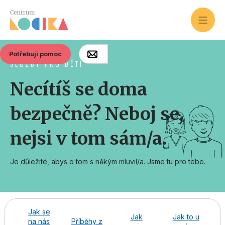
Potřebuji pomoc
SLUŽBY PRO DĚTI
Necítíš se doma
bezpečně? Neboj se,
nejsi v tom sám/a.
Je důležité, abys o tom s někým mluvil/a. Jsme tu pro tebe.
Jak se
Jak
Jak to u
na nás
Příběhy z