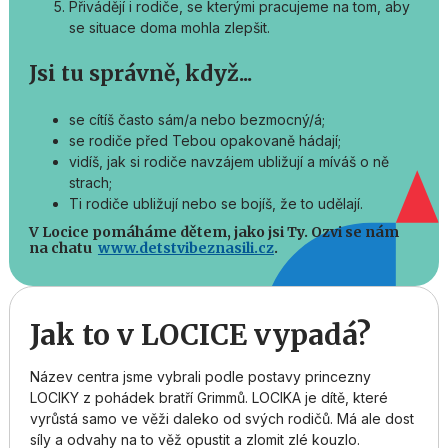
Přivádějí i rodiče, se kterými pracujeme na tom, aby
se situace doma mohla zlepšit.
Jsi tu správně, když...
se cítíš často sám/a nebo bezmocný/á;
se rodiče před Tebou opakovaně hádají;
vidíš, jak si rodiče navzájem ubližují a míváš o ně
strach;
Ti rodiče ubližují nebo se bojíš, že to udělají.
V Locice pomáháme dětem, jako jsi Ty. Ozvi se nám
na chatu
www.detstvibeznasili.cz
.
Jak to v LOCICE vypadá?
Název centra jsme vybrali podle postavy princezny
LOCIKY z pohádek bratří Grimmů. LOCIKA je dítě, které
vyrůstá samo ve věži daleko od svých rodičů. Má ale dost
síly a odvahy na to věž opustit a zlomit zlé kouzlo.