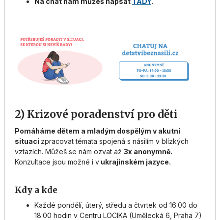
Na chat nám můžeš napsat
TADY
.
2) Krizové poradenství pro děti
Pomáháme dětem a mladým dospělým v akutní
situaci
zpracovat témata spojená s násilím v blízkých
vztazích. Můžeš se nám ozvat až
3x anonymně.
Konzultace jsou možné i v
ukrajinském jazyce.
Kdy a kde
Každé pondělí, úterý, středu a čtvrtek od 16:00 do
18:00 hodin v Centru LOCIKA (Umělecká 6, Praha 7)