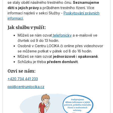
se staly obětí násilného trestného činu.
Seznamujeme
děti s jejich právy
a průběhem trestního řízení. Více
informací najdeš v sekci Služby -
Poskytování právních
informací.
Jak službu využít:
Můžeš se nám ozvat
telefonicky
a e-mailově ve
čtvrtek od 9 do 13 hodin.
Osobně v Centru LOCIKA či online přes videohovor
se můžeme potkat v pátek od 8 do 16 hodin.
Můžeš se nám ozvat
jednorázově
i
opakovaně
.
Schůzku je třeba
předem domluvit
.
Ozvi se nám:
+420 734 441 233
ppi@centrumlocika.cz