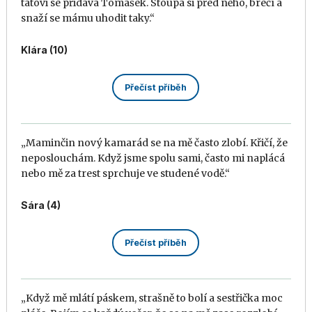
tátovi se přidává Tomášek. Stoupá si před něho, brečí a
snaží se mámu uhodit taky.“
Klára (10)
Přečíst příběh
„Maminčin nový kamarád se na mě často zlobí. Křičí, že
neposlouchám. Když jsme spolu sami, často mi naplácá
nebo mě za trest sprchuje ve studené vodě.“
Sára (4)
Přečíst příběh
„Když mě mlátí páskem, strašně to bolí a sestřička moc