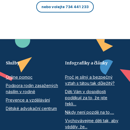
nebo volejte 734 441 233
Služby
Infografiky a články
Online pomoc
Proč je silný a bezpečný
vztah s tátou tak důležitý?
Podpora rodin zasažených
násilím v rodině
Děti Vám v dospělosti
poděkují za to, že jste
Prevence a vzdělávání
řekli…
Dětské advokační centrum
Nikdy není pozdě na to,…
Vychovávejme děti tak, aby
věděly, že...