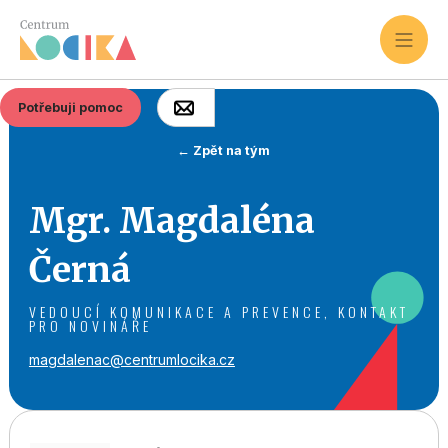
Potřebuji pomoc
← Zpět na tým
Mgr. Magdaléna
Černá
VEDOUCÍ KOMUNIKACE A PREVENCE, KONTAKT
PRO NOVINÁŘE
magdalenac@centrumlocika.cz