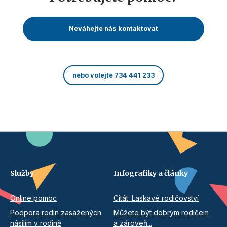
Neváhejte nás kontaktovat
nebo volejte 734 441 233
Služby
Infografiky a články
Online pomoc
Citát: Laskavé rodičovství
Podpora rodin zasažených
Můžete být dobrým rodičem
násilím v rodině
a zároveň...