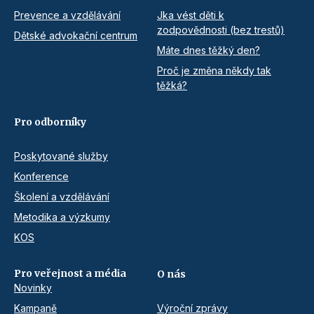
Prevence a vzdělávání
Jka vést děti k
zodpovědnosti (bez trestů)
Dětské advokační centrum
Máte dnes těžký den?
Proč je změna někdy tak
těžká?
Pro odborníky
Poskytované služby
Konference
Školení a vzdělávání
Metodika a výzkumy
KOS
Pro veřejnost a média
O nás
Novinky
Kampaně
Výroční zprávy