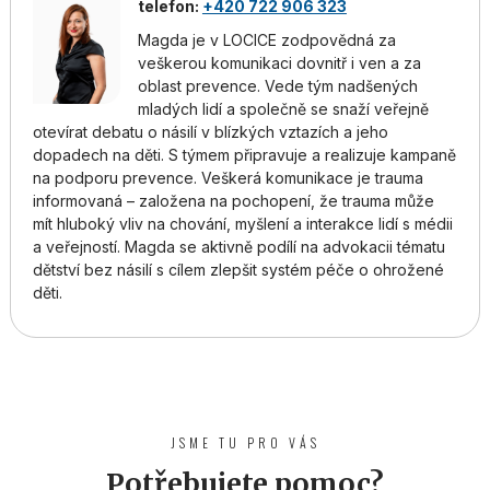
telefon:
+420 722 906 323
Magda je v LOCICE zodpovědná za
veškerou komunikaci dovnitř i ven a za
oblast prevence. Vede tým nadšených
mladých lidí a společně se snaží veřejně
otevírat debatu o násilí v blízkých vztazích a jeho
dopadech na děti. S týmem připravuje a realizuje kampaně
na podporu prevence. Veškerá komunikace je trauma
informovaná –⁠⁠⁠⁠⁠⁠ založena na pochopení, že trauma může
mít hluboký vliv na chování, myšlení a interakce lidí s médii
a veřejností. Magda se aktivně podílí na advokacii tématu
dětství bez násilí s cílem zlepšit systém péče o ohrožené
děti.
JSME TU PRO VÁS
Potřebujete pomoc?