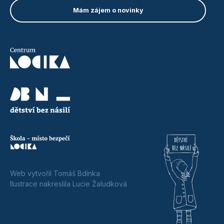
Web vytvořil Tomáš Bdínka
Ilustrace nakreslila Lucie Žaludková