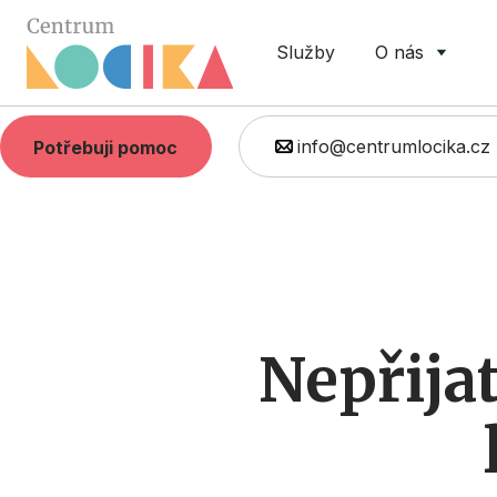
Služby
O nás
info@centrumlocika.cz
Potřebuji pomoc
Nepřijat