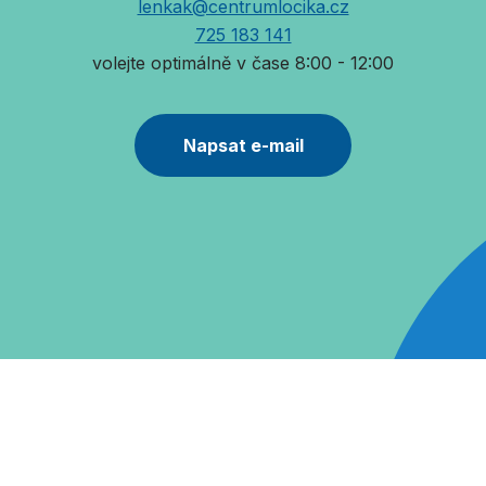
lenkak@centrumlocika.cz
725 183 141
volejte optimálně v čase 8:00 - 12:00
Napsat e-mail