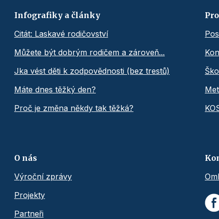
Infografiky a články
Pro
Citát: Laskavé rodičovství
Pos
Můžete být dobrým rodičem a zároveň...
Kon
Jka vést děti k zodpovědnosti (bez trestů)
Ško
Máte dnes těžký den?
Met
Proč je změna někdy tak těžká?
KO
O nás
Ko
Výroční zprávy
Omb
Projekty
Partneři