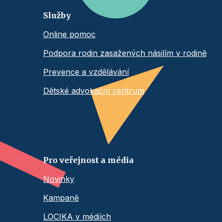
Služby
Online pomoc
Podpora rodin zasažených násilím v rodině
Prevence a vzdělávání
Dětské advokační centrum
Pro veřejnost a média
Novinky
Kampaně
LOCIKA v médiích