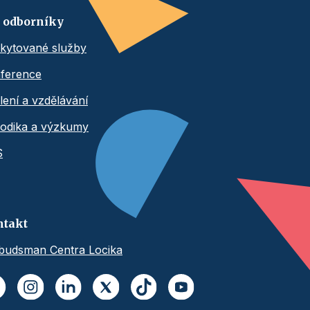
 odborníky
kytované služby
ference
lení a vzdělávání
odika a výzkumy
S
ntakt
udsman Centra Locika