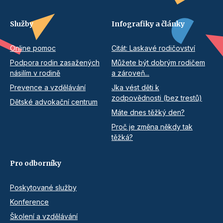
Služby
Infografiky a články
Online pomoc
Citát: Laskavé rodičovství
Podpora rodin zasažených
Můžete být dobrým rodičem
násilím v rodině
a zároveň...
Prevence a vzdělávání
Jka vést děti k
zodpovědnosti (bez trestů)
Dětské advokační centrum
Máte dnes těžký den?
Proč je změna někdy tak
těžká?
Pro odborníky
Poskytované služby
Konference
Školení a vzdělávání