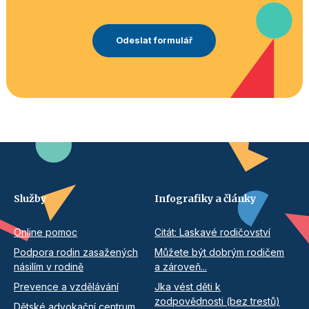
Služby
Infografiky a články
Online pomoc
Citát: Laskavé rodičovství
Podpora rodin zasažených
Můžete být dobrým rodičem
násilím v rodině
a zároveň...
Prevence a vzdělávání
Jka vést děti k
zodpovědnosti (bez trestů)
Dětské advokační centrum