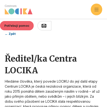
Potřebuji pomoc
← Zpět
AKTUÁLNĚ HLEDÁME
Ředitel/ka Centra
LOCIKA
Hledáme člověka, který povede LOCIKU do její další etapy
Centrum LOCIKA je česká nezisková organizace, která od
roku 2015 pomáhá dětem zasaženým násilím v rodině – ať už
jako přímým obětem, nebo svědkům – i jejich blízkým. Za
dobu svého působení se LOCIKA stala respektovanou
organizací, která propojuje přímou pomoc dětem a rodinám,