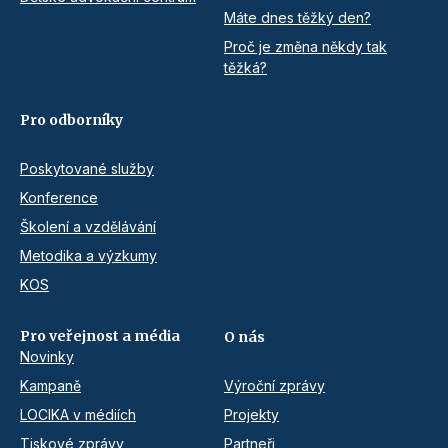
Máte dnes těžký den?
Proč je změna někdy tak
těžká?
Pro odborníky
Poskytované služby
Konference
Školení a vzdělávání
Metodika a výzkumy
KOS
Pro veřejnost a média
O nás
Novinky
Kampaně
Výroční zprávy
LOCIKA v médiích
Projekty
Tiskové zprávy
Partneři