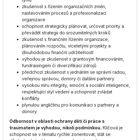
zkušenost s řízením organizačních změn,
nastavováním procesů a profesionalizací
organizace
schopnost strategicky plánovat, určovat priority a
převádět strategii do srozumitelných kroků
zkušenost s finančním řízením organizace,
plánováním rozpočtu, víceletými projekty a
dlouhodobou finanční udržitelností
výhodou je zkušenost s grantovým financováním,
fundraisingem či diverzifikací zdrojů
předchozí zkušenost s jednáním se správní radou,
veřejnou správou, donory či dalšími partnery
vysokou míru integrity, emoční a sociální inteligence,
respektující styl vedení a schopnost zvládat
konflikty
plynulou angličtinu pro komunikaci s partnery a
donory
Odbornost v oblasti ochrany dětí či práce s
traumatem je výhodou, nikoli podmínkou.
Klíčová je
schopnost se v tématu rychle zorientovat, stát se