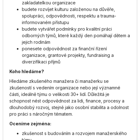
zakladatelkou organizace
budete rozvíjet kulturu založenou na důvěře,
spolupráci, odpovědnosti, respektu a trauma-
informovaném přístupu
budete vytvářet podmínky pro kvalitní práci
odborných týmů, které každý den pomáhají dětem a
jejich rodinám
ponesete odpovědnost za finanční řízení
organizace, grantové projekty, fundraising a
diverzifikaci příjmů
Koho hledáme?
Hledáme zkušeného manažera či manažerku se
zkušeností s vedením organizace nebo její významné
části, ideálně týmu o velikosti 30+ lidí. Důležitá je
schopnost nést odpovědnost za lidi, finance, procesy a
dlouhodobý rozvoj, stejně jako osobní stabilita a odolnost
pro práci s náročným tématem.
Oceníme zejména:
zkušenost s budováním a rozvojem manažerského
týmu