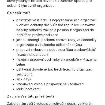
důvěryhodným hlasem navenek a zároveň oporou pro
odborný tým uvnitř organizace.
Co nabízíme?
příležitost vést jednu z nejvýznamnějších organizací
v oblasti ochrany dětí v České republice – navázat
na silný odborný základ a posunout organizaci do
další fáze profesionalizace
jasnou strategii, podporu správní rady, zakladatelky
organizace a zkušeného odborného týmu
pracovní smlouvu na dobu neurčitou a odpovídající
finanční ohodnocení
flexibilní pracovní podmínky a kanceláře v Praze na
Letné
pět týdnů dovolené (po třech letech v organizaci
šest týdnů)
sick days
vzdělávací volno a příspěvek na vzdělávání
MultiSport kartu
Zaujala Vás tato příležitost?
Zašlete nám svůj životopis a motivační dopis, ve kterém