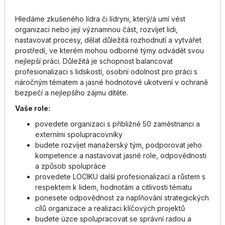
Hledáme zkušeného lídra či lídryni, který/á umí vést
organizaci nebo její významnou část, rozvíjet lidi,
nastavovat procesy, dělat důležitá rozhodnutí a vytvářet
prostředí, ve kterém mohou odborné týmy odvádět svou
nejlepší práci. Důležitá je schopnost balancovat
profesionalizaci s lidskostí, osobní odolnost pro práci s
náročným tématem a jasné hodnotové ukotvení v ochraně
bezpečí a nejlepšího zájmu dítěte.
Vaše role:
povedete organizaci s přibližně 50 zaměstnanci a
externími spolupracovníky
budete rozvíjet manažerský tým, podporovat jeho
kompetence a nastavovat jasné role, odpovědnosti
a způsob spolupráce
provedete LOCIKU další profesionalizací a růstem s
respektem k lidem, hodnotám a citlivosti tématu
ponesete odpovědnost za naplňování strategických
cílů organizace a realizaci klíčových projektů
budete úzce spolupracovat se správní radou a