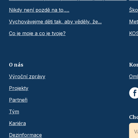
Nikdy není pozdě na to,…
Ško
Vychovávejme děti tak, aby věděly, že...
Met
Co je moje a co je tvoje?
KO
O nás
Ko
Výroční zprávy
Omb
Projekty
Partneři
Tým
Chc
Kariéra
Dezinformace