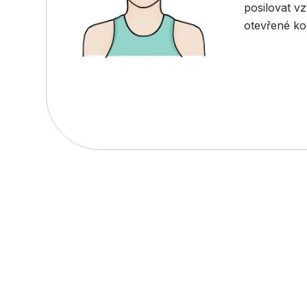
posilovat v
otevřené k