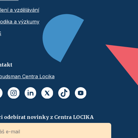
lení a vzdělávání
odika a výzkumy
S
ntakt
udsman Centra Locika
i odebírat novinky z Centra LOCIKA