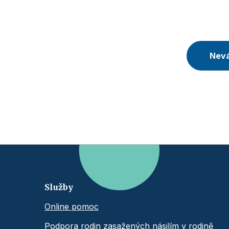
Nevá
Služby
Online pomoc
Podpora rodin zasažených násilím v rodině