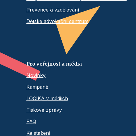
Prevence a vzdělávání
Dětské advokační centrum
Pro veřejnost a média
Novinky
Kampaně
LOCIKA v médiích
Tiskové zprávy
FAQ
Ke stažení