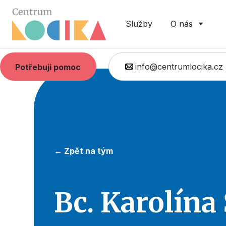
Služby
O nás
info@centrumlocika.cz
Potřebuji pomoc
← Zpět na tým
Bc. Karolína