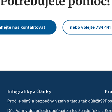
Potřebujete pomoc?
hejte nás kontaktovat
nebo volejte 734 441
Infografiky a články
Pro
Proč je silný a bezpečný vztah s tátou tak důležitý?
Pos
Děti Vám v dospělosti poděkují za to, že jste řekli…
Kon