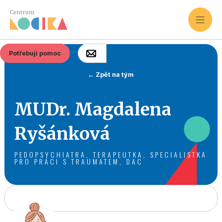
Potřebuji pomoc
← Zpět na tým
MUDr. Magdalena
Ryšánková
PEDOPSYCHIATRA, TERAPEUTKA, SPECIALISTKA
PRO PRÁCI S TRAUMATEM, DAC