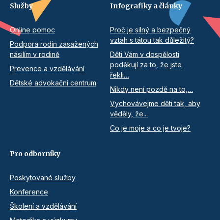
Služby
Infografiky a články
Online pomoc
Proč je silný a bezpečný
vztah s tátou tak důležitý?
Podpora rodin zasažených
násilím v rodině
Děti Vám v dospělosti
poděkují za to, že jste
Prevence a vzdělávání
řekli…
Dětské advokační centrum
Nikdy není pozdě na to,…
Vychovávejme děti tak, aby
věděly, že...
Co je moje a co je tvoje?
Pro odborníky
Poskytované služby
Konference
Školení a vzdělávání