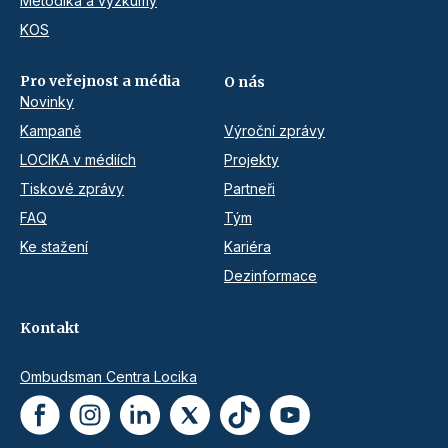
Metodika a výzkumy
KOS
Pro veřejnost a média
O nás
Novinky
Kampaně
Výroční zprávy
LOCIKA v médiích
Projekty
Tiskové zprávy
Partneři
FAQ
Tým
Ke stažení
Kariéra
Dezinformace
Kontakt
Ombudsman Centra Locika