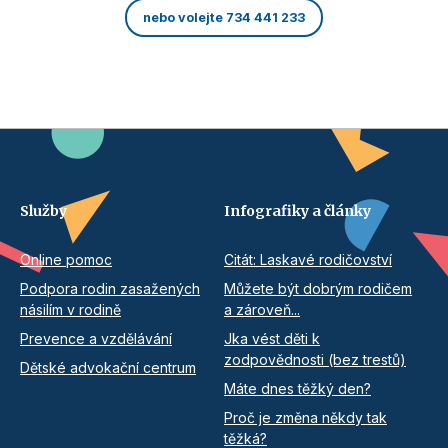
nebo volejte 734 441 233
Služby
Infografiky a články
Online pomoc
Citát: Laskavé rodičovství
Podpora rodin zasažených
Můžete být dobrým rodičem
násilím v rodině
a zároveň...
Prevence a vzdělávání
Jka vést děti k
zodpovědnosti (bez trestů)
Dětské advokační centrum
Máte dnes těžký den?
Proč je změna někdy tak
těžká?