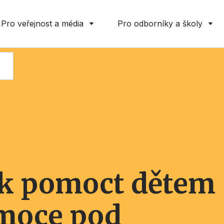
Pro veřejnost a média
Pro odborníky a školy
jak pomoct dětem
emoce pod