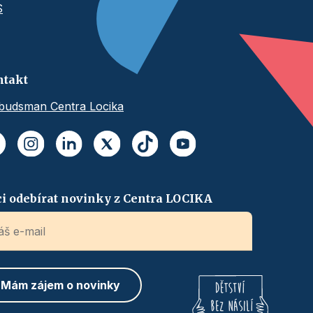
S
ntakt
udsman Centra Locika
i odebírat novinky z Centra LOCIKA