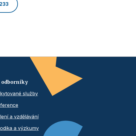
 233
 odborníky
kytované služby
ference
lení a vzdělávání
odika a výzkumy