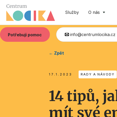
Služby
O nás
info@centrumlocika.cz
Potřebuji pomoc
← Zpět
17.1.2023
RADY A NÁVODY
14 tipů, 
mít své 