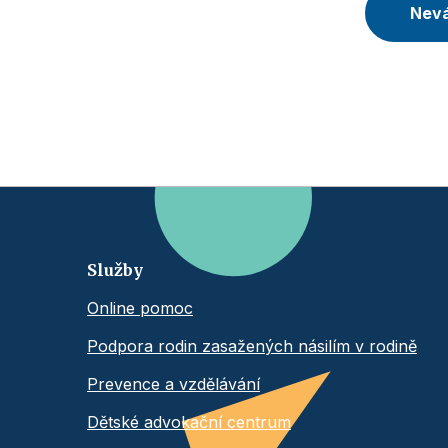
Nevá
Služby
Online pomoc
Podpora rodin zasažených násilím v rodině
Prevence a vzdělávání
Dětské advokační centrum