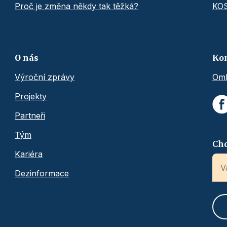
Proč je změna někdy tak těžká?
KO
O nás
Ko
Výroční zprávy
Omb
Projekty
Partneři
Tým
Chc
Kariéra
Dezinformace