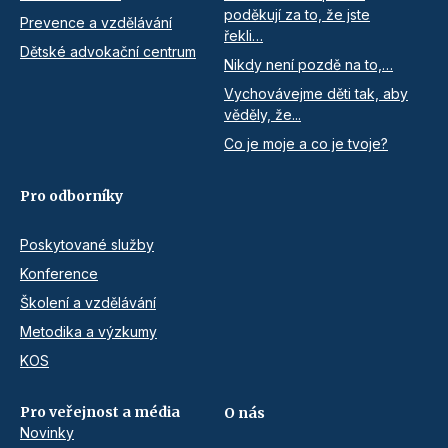
poděkují za to, že jste
Prevence a vzdělávání
řekli…
Dětské advokační centrum
Nikdy není pozdě na to,…
Vychovávejme děti tak, aby
věděly, že...
Co je moje a co je tvoje?
Pro odborníky
Poskytované služby
Konference
Školení a vzdělávání
Metodika a výzkumy
KOS
Pro veřejnost a média
O nás
Novinky