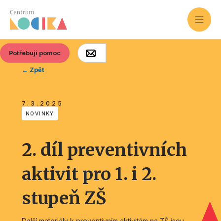
Potřebuji pomoc
← Zpět
7.3.2025
NOVINKY
2. díl preventivních
aktivit pro 1. i 2.
stupeň ZŠ
Další materiály k preventivním aktivitám na ZŠ jsou