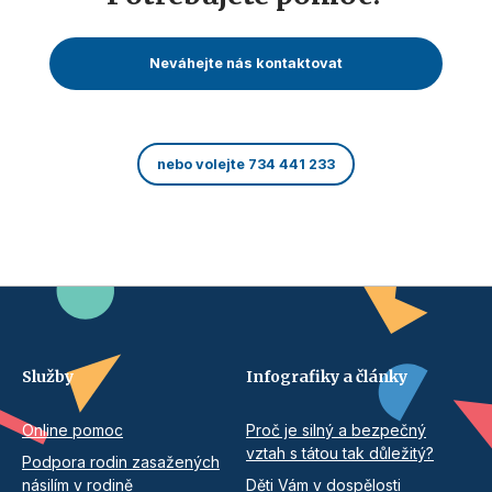
Neváhejte nás kontaktovat
nebo volejte 734 441 233
Služby
Infografiky a články
Online pomoc
Proč je silný a bezpečný
vztah s tátou tak důležitý?
Podpora rodin zasažených
násilím v rodině
Děti Vám v dospělosti