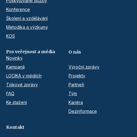
Poskytované služby
Konference
Školení a vzdělávání
Metodika a výzkumy
KOS
Pro veřejnost a média
O nás
Novinky
Kampaně
Výroční zprávy
LOCIKA v médiích
Projekty
Tiskové zprávy
Partneři
FAQ
Tým
Ke stažení
Kariéra
Dezinformace
Kontakt