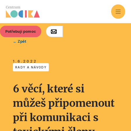
Potřebuji pomoc
← Zpět
1.6.2022
RADY A NÁVODY
6 věcí, které si
můžeš připomenout
při komunikaci s