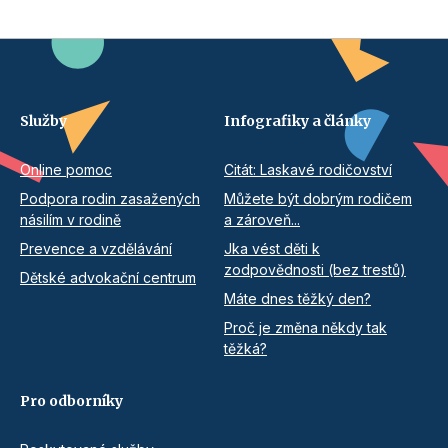
Služby
Infografiky a články
Online pomoc
Citát: Laskavé rodičovství
Podpora rodin zasažených
Můžete být dobrým rodičem
násilím v rodině
a zároveň...
Prevence a vzdělávání
Jka vést děti k
zodpovědnosti (bez trestů)
Dětské advokační centrum
Máte dnes těžký den?
Proč je změna někdy tak
těžká?
Pro odborníky