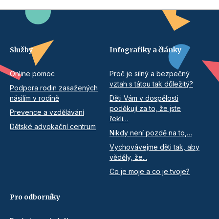
Služby
Infografiky a články
Online pomoc
Proč je silný a bezpečný
vztah s tátou tak důležitý?
Podpora rodin zasažených
násilím v rodině
Děti Vám v dospělosti
poděkují za to, že jste
Prevence a vzdělávání
řekli…
Dětské advokační centrum
Nikdy není pozdě na to,…
Vychovávejme děti tak, aby
věděly, že...
Co je moje a co je tvoje?
Pro odborníky