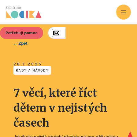
Potřebuji pomoc
← Zpět
28.1.2025
RADY A NÁVODY
7 věcí, které říct
dětem v nejistých
časech
Jakákoliv nejistá období představují pro děti velkou