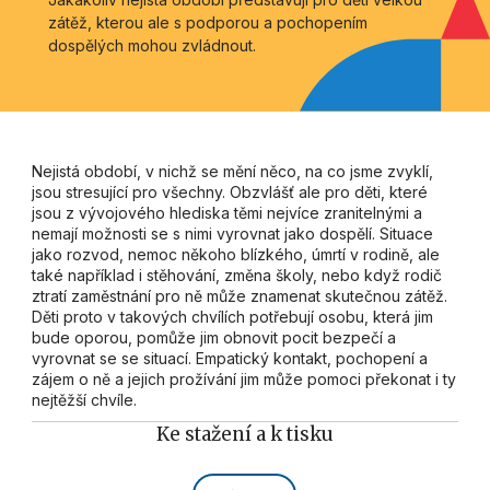
zátěž, kterou ale s podporou a pochopením
dospělých mohou zvládnout.
Nejistá období, v nichž se mění něco, na co jsme zvyklí,
jsou stresující pro všechny. Obzvlášť ale pro děti, které
jsou z vývojového hlediska těmi nejvíce zranitelnými a
nemají možnosti se s nimi vyrovnat jako dospělí. Situace
jako rozvod, nemoc někoho blízkého, úmrtí v rodině, ale
také například i stěhování, změna školy, nebo když rodič
ztratí zaměstnání pro ně může znamenat skutečnou zátěž.
Děti proto v takových chvílích potřebují osobu, která jim
bude oporou, pomůže jim obnovit pocit bezpečí a
vyrovnat se se situací. Empatický kontakt, pochopení a
zájem o ně a jejich prožívání jim může pomoci překonat i ty
nejtěžší chvíle.
Ke stažení a k tisku