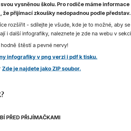
 svou vysněnou školu. Pro rodiče máme informace o
ě, že přijímací zkoušky nedopadnou podle představ.
e rozšířit - sdílejte je všude, kde je to možné, aby se
jí i další infografiky, naleznete je zde na webu v sekc
hodně štěstí a pevné nervy!
 infografiky v png verzi i pdf k tisku.
?
Zde je najdete jako ZIP soubor.
E?
BÍ PŘED PŘIJÍMAČKAMI