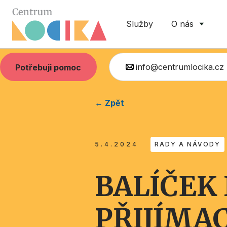
Služby
O nás
info@centrumlocika.cz
Potřebuji pomoc
← Zpět
5.4.2024
RADY A NÁVODY
BALÍČEK
PŘIJÍMA