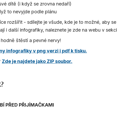
své dítě (i když se zrovna nedaří)
dyž to nevyjde podle plánu
e rozšířit - sdílejte je všude, kde je to možné, aby se
jí i další infografiky, naleznete je zde na webu v sekc
hodně štěstí a pevné nervy!
 infografiky v png verzi i pdf k tisku.
?
Zde je najdete jako ZIP soubor.
E?
BÍ PŘED PŘIJÍMAČKAMI