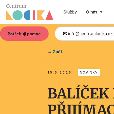
Služby
O nás
info@centrumlocika.cz
Potřebuji pomoc
← Zpět
15.5.2025
NOVINKY
BALÍČEK
PŘIJÍMA