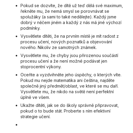
Pokud se dozvíte, že dítě už teď dělá své maximum,
řekněte mu, že nemá smysl se porovnávat se
spolužáky (a sami to také nedělejte). Každý jsme
dobrý v něčem jiném a každý z nás má jiné výchozí
podmínky.
Vysvětlete dítěti, že na prvním místě je mít radost z
procesu učení, nových poznatků a objevování
nového. Nikoliv ze samotných známek.
Vysvětlete mu, že chyby jsou přirozenou součástí
procesu učení a že není možné podávat jen
stoprocentní výkony.
Oceňte a vyzdvihněte jeho úspěchy, o kterých víte.
Pokud mu nejde matematika ani čeština, najděte
společně jiný předmět/oblast, ve které se mu daří.
Vysvětlete mu, že nikdo na světě není perfektní
úplně ve všem.
Ukažte dítěti, jak se do školy správně připravovat,
pokud o to bude stát. Proberte s ním efektivní
strategie učení.