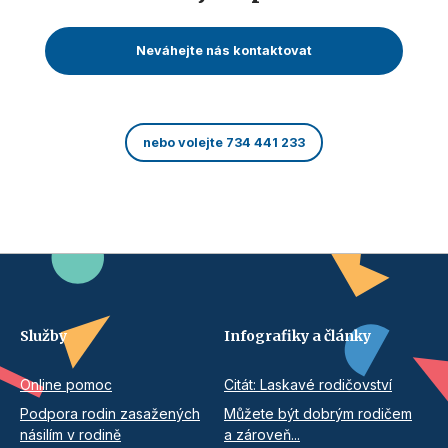
Neváhejte nás kontaktovat
nebo volejte 734 441 233
Služby
Infografiky a články
Online pomoc
Citát: Laskavé rodičovství
Podpora rodin zasažených
Můžete být dobrým rodičem
násilím v rodině
a zároveň...