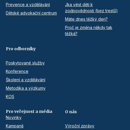
Prevence a vzdělávání
Jka vést děti k
zodpovědnosti (bez trestů)
Dětské advokační centrum
Máte dnes těžký den?
Proč je změna někdy tak
těžká?
Pro odborníky
Poskytované služby
Konference
Školení a vzdělávání
Metodika a výzkumy
KOS
Pro veřejnost a média
O nás
Novinky
Kampaně
Výroční zprávy