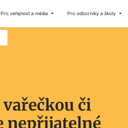
Pro veřejnost a média
Pro odborníky a školy
e vařečkou či
 nepřijatelné