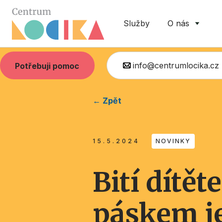
Služby
O nás
info@centrumlocika.cz
Potřebuji pomoc
← Zpět
15.5.2024
NOVINKY
Bití dítět
páskem je