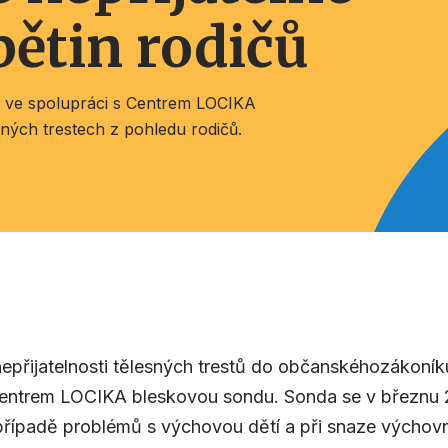
pětin rodičů
e spolupráci s Centrem LOCIKA
sných trestech z pohledu rodičů.
nepřijatelnosti tělesných trestů do občanskéhozákoní
ntrem LOCIKA bleskovou sondu. Sonda se v březnu 2
 v případě problémů s výchovou dětí a při snaze výchov