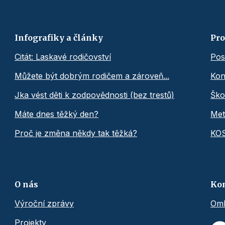
Infografiky a články
Pro
Citát: Laskavé rodičovství
Pos
Můžete být dobrým rodičem a zároveň...
Kon
Jka vést děti k zodpovědnosti (bez trestů)
Ško
Máte dnes těžký den?
Met
Proč je změna někdy tak těžká?
KO
O nás
Ko
Výroční zprávy
Omb
Projekty