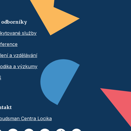
 odborníky
kytované služby
ference
lení a vzdělávání
odika a výzkumy
S
ntakt
udsman Centra Locika