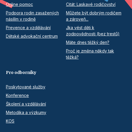
Online pomoc
Citát: Laskavé rodičovství
Podpora rodin zasažených
Můžete být dobrým rodičem
násilím v rodině
a zároveň...
Prevence a vzdělávání
Jka vést děti k
zodpovědnosti (bez trestů)
Dětské advokační centrum
Máte dnes těžký den?
Proč je změna někdy tak
těžká?
Pro odborníky
Poskytované služby
Konference
Školení a vzdělávání
Metodika a výzkumy
KOS