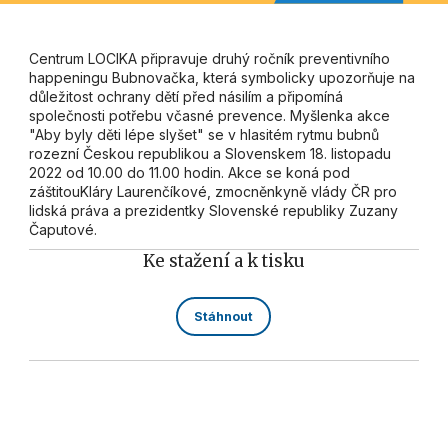
Centrum LOCIKA připravuje druhý ročník preventivního
happeningu Bubnovačka, která symbolicky upozorňuje na
důležitost ochrany dětí před násilím a připomíná
společnosti potřebu včasné prevence. Myšlenka akce
"Aby byly děti lépe slyšet" se v hlasitém rytmu bubnů
rozezní Českou republikou a Slovenskem 18. listopadu
2022 od 10.00 do 11.00 hodin. Akce se koná pod
záštitouKláry Laurenčíkové, zmocněnkyně vlády ČR pro
lidská práva a prezidentky Slovenské republiky Zuzany
Čaputové.
Ke stažení a k tisku
Stáhnout