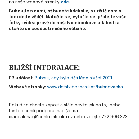
na naše webové stránky
zde.
Bubnujte s námi, ať budete kdekoliv, a určitě nám o
tom dejte vědět. Natočte se, vyfoťte se, přidejte vaše
fotky i videa právě do naší Facebookové události a
staňte se součástí něčeho většího.
BLIŽŠÍ INFORMACE:
FB událost
:
Bubnuj, aby bylo děti lépe slyšet 2021
Webové stránky
:
www.detstvibeznasili.cz/bubnovacka
Pokud se chcete zapojit a stále nevíte jak na to, nebo
byste ocenili podporu, napište na
magdalenac@centrumlocika.cz nebo volejte 722 906 323.