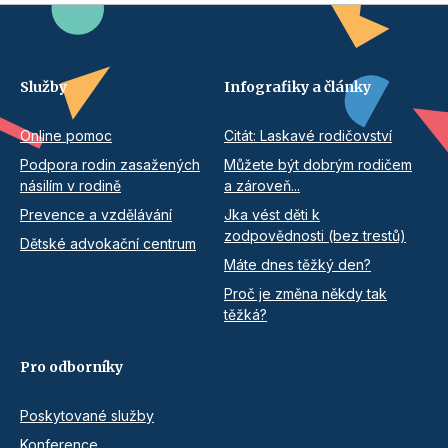
Služby
Infografiky a články
Online pomoc
Citát: Laskavé rodičovství
Podpora rodin zasažených
Můžete být dobrým rodičem
násilím v rodině
a zároveň...
Prevence a vzdělávání
Jka vést děti k
zodpovědnosti (bez trestů)
Dětské advokační centrum
Máte dnes těžký den?
Proč je změna někdy tak
těžká?
Pro odborníky
Poskytované služby
Konference