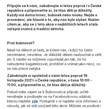
Připojte se k nám, zabubnujte si letos poprvé i v České
republice a připomeňte si, že hlas dětí je důležitý.
Každý má doma hrnec, bubínek nebo misku. Nejde o
provedení, ale hlavně o to, aby nás bylo slyšet. Naším
cílem je, aby se z této akce v nejbližších letech stala
veřejně známá a tradiční aktivita.
Proč bubnovat?
Násilí na dětech je tady, je kolem nás, i když ho často
nevnímáme, nevidíme. Je důležité dětem naslouchat a věřit
jim. S násilím se můžeme vypořádat jen tak, že ho
nebudeme bagatelizovat, prohlížet a vnímat jako něco, co
se nás přece netýká.
Zabubnujte si společně s námi letos poprvé 19.
listopadu 2021 i v České republice, v čase 10:00 -
11:00, a připomeňte si, že hlas dětí je důležitý.
Pokud máte zájem se k Bubnovačce připojit, určitě
neváhejte a podívejte se na Facebookovou událost,
kterou najdete
zde
. Postupně v ní najdete více informací a
návody, jak se stát součástí této akce. Můžete se podívat i