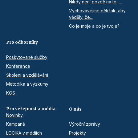
Nikdy není pozdě na to,…
Vychovávejme děti tak, aby
věděly, že...
Co je moje a co je tvoje?
Pro odborníky
Poskytované služby
Konference
Školení a vzdělávání
Metodika a výzkumy
KOS
Pro veřejnost a média
O nás
Novinky
Kampaně
Výroční zprávy
LOCIKA v médiích
Projekty