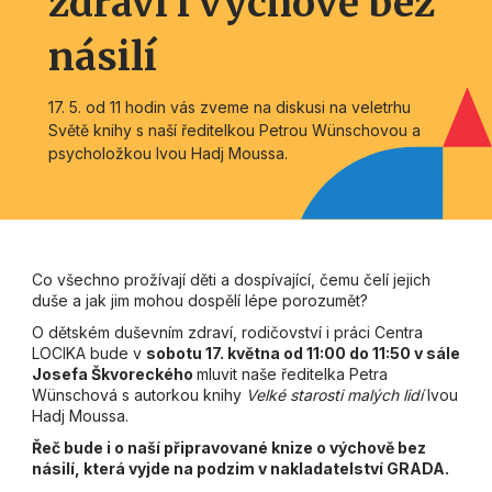
zdraví i výchově bez
násilí
17. 5. od 11 hodin vás zveme na diskusi na veletrhu
Světě knihy s naší ředitelkou Petrou Wünschovou a
psycholožkou Ivou Hadj Moussa.
Co všechno prožívají děti a dospívající, čemu čelí jejich
duše a jak jim mohou dospělí lépe porozumět?
O dětském duševním zdraví, rodičovství i práci Centra
LOCIKA bude v
sobotu 17. května od 11:00 do 11:50 v sále
Josefa Škvoreckého
mluvit naše ředitelka Petra
Wünschová s autorkou knihy
Velké starosti malých lidí
Ivou
Hadj Moussa.
Řeč bude i o naší připravované knize o výchově bez
násilí, která vyjde na podzim v nakladatelství GRADA.