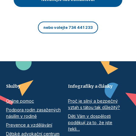
nebo volejte 734 441 233
Služby
Infografiky a články
Online pomoc
Proč je silný a bezpečný
vztah s tátou tak důležitý?
Podpora rodin zasažených
násilím v rodině
Děti Vám v dospělosti
poděkují za to, že jste
Prevence a vzdělávání
řekli…
Dětské advokační centrum