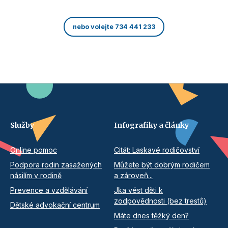
nebo volejte 734 441 233
Služby
Infografiky a články
Online pomoc
Citát: Laskavé rodičovství
Podpora rodin zasažených
Můžete být dobrým rodičem
násilím v rodině
a zároveň...
Prevence a vzdělávání
Jka vést děti k
zodpovědnosti (bez trestů)
Dětské advokační centrum
Máte dnes těžký den?