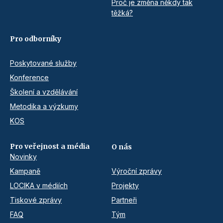
Proč je změna někdy tak
těžká?
Pro odborníky
Poskytované služby
Konference
Školení a vzdělávání
Metodika a výzkumy
KOS
Pro veřejnost a média
O nás
Novinky
Kampaně
Výroční zprávy
LOCIKA v médiích
Projekty
Tiskové zprávy
Partneři
FAQ
Tým