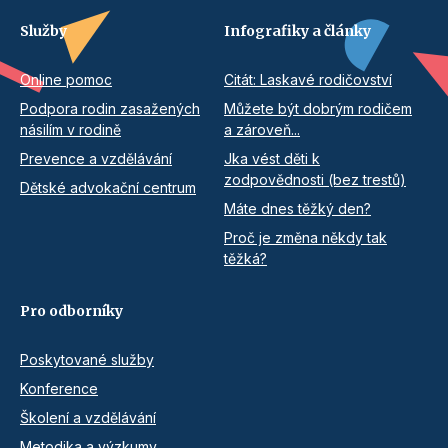
Služby
Infografiky a články
Online pomoc
Citát: Laskavé rodičovství
Podpora rodin zasažených
Můžete být dobrým rodičem
násilím v rodině
a zároveň...
Prevence a vzdělávání
Jka vést děti k
zodpovědnosti (bez trestů)
Dětské advokační centrum
Máte dnes těžký den?
Proč je změna někdy tak
těžká?
Pro odborníky
Poskytované služby
Konference
Školení a vzdělávání
Metodika a výzkumy