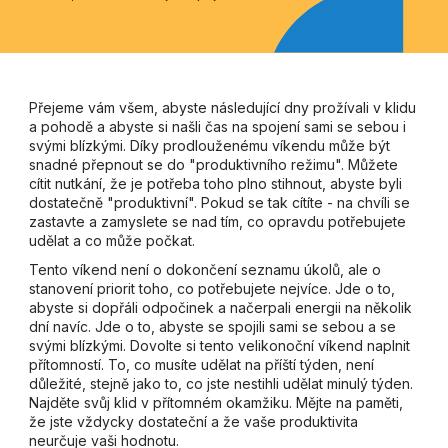
Přejeme vám všem, abyste následující dny prožívali v klidu
a pohodě a abyste si našli čas na spojení sami se sebou i
svými blízkými. Díky prodlouženému víkendu může být
snadné přepnout se do "produktivního režimu". Můžete
cítit nutkání, že je potřeba toho plno stihnout, abyste byli
dostatečně "produktivní". Pokud se tak cítíte - na chvíli se
zastavte a zamyslete se nad tím, co opravdu potřebujete
udělat a co může počkat.
Tento víkend není o dokončení seznamu úkolů, ale o
stanovení priorit toho, co potřebujete nejvíce. Jde o to,
abyste si dopřáli odpočinek a načerpali energii na několik
dní navíc. Jde o to, abyste se spojili sami se sebou a se
svými blízkými. Dovolte si tento velikonoční víkend naplnit
přítomností. To, co musíte udělat na příští týden, není
důležité, stejně jako to, co jste nestihli udělat minulý týden.
Najděte svůj klid v přítomném okamžiku. Mějte na paměti,
že jste vždycky dostateční a že vaše produktivita
neurčuje vaši hodnotu.