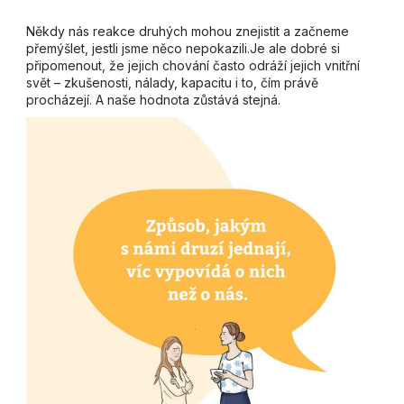
Někdy nás reakce druhých mohou znejistit a začneme
přemýšlet, jestli jsme něco nepokazili.Je ale dobré si
připomenout, že jejich chování často odráží jejich vnitřní
svět – zkušenosti, nálady, kapacitu i to, čím právě
procházejí. A naše hodnota zůstává stejná.