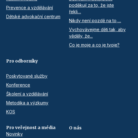
poděkují za to, že jste
Prevence a vzdělávání
řekli…
Dětské advokační centrum
Nikdy není pozdě na to,…
Vychovávejme děti tak, aby
věděly, že...
Co je moje a co je tvoje?
Pro odborníky
Poskytované služby
Konference
Školení a vzdělávání
Metodika a výzkumy
KOS
Pro veřejnost a média
O nás
Novinky