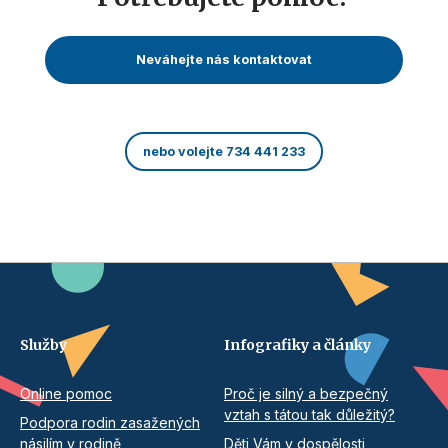
Neváhejte nás kontaktovat
nebo volejte 734 441 233
Služby
Infografiky a články
Online pomoc
Proč je silný a bezpečný
vztah s tátou tak důležitý?
Podpora rodin zasažených
násilím v rodině
Děti Vám v dospělosti