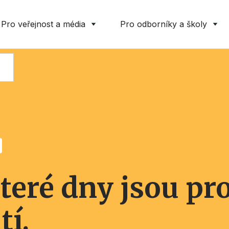
Pro veřejnost a média
Pro odborníky a školy
které dny jsou pr
í.