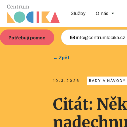
Služby
O nás
info@centrumlocika.cz
Potřebuji pomoc
← Zpět
10.3.2026
RADY A NÁVODY
Citát: Ně
nadechnut