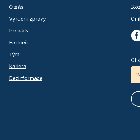
O nás
Ko
Výroční zprávy
Omb
Projekty
Partneři
Tým
Chc
Kariéra
Dezinformace