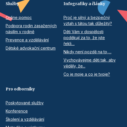
Služby
Infografiky a články
Online pomoc
Proč je silný a bezpečný
vztah s tátou tak důležitý?
Podpora rodin zasažených
násilím v rodině
Děti Vám v dospělosti
poděkují za to, že jste
Prevence a vzdělávání
řekli…
Dětské advokační centrum
Nikdy není pozdě na to,…
Vychovávejme děti tak, aby
věděly, že...
Co je moje a co je tvoje?
Pro odborníky
Poskytované služby
Konference
Školení a vzdělávání