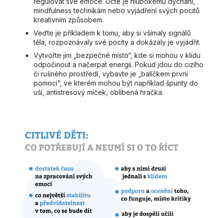
regulovat své emoce. Učte je hlubokému dýchání,
mindfulness technikám nebo vyjádření svých pocitů
kreativním způsobem.
Veďte je příkladem k tomu, aby si všímaly signálů
těla, rozpoznávaly své pocity a dokázaly je vyjádřit.
Vytvořte jim „bezpečné místo“, kde si mohou v klidu
odpočinout a načerpat energii. Pokud jdou do cizího
či rušného prostředí, vybavte je „balíčkem první
pomoci“, ve kterém mohou být například špunty do
uší, antistresový míček, oblíbená hračka.