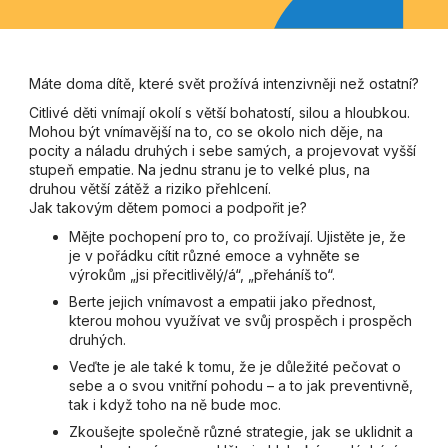
Máte doma dítě, které svět prožívá intenzivněji než ostatní?
Citlivé děti vnímají okolí s větší bohatostí, silou a hloubkou.
Mohou být vnímavější na to, co se okolo nich děje, na
pocity a náladu druhých i sebe samých, a projevovat vyšší
stupeň empatie. Na jednu stranu je to velké plus, na
druhou větší zátěž a riziko přehlcení.
Jak takovým dětem pomoci a podpořit je?
Mějte pochopení pro to, co prožívají. Ujistěte je, že
je v pořádku cítit různé emoce a vyhněte se
výrokům „jsi přecitlivělý/á“, „přeháníš to“.
Berte jejich vnímavost a empatii jako přednost,
kterou mohou využívat ve svůj prospěch i prospěch
druhých.
Veďte je ale také k tomu, že je důležité pečovat o
sebe a o svou vnitřní pohodu – a to jak preventivně,
tak i když toho na ně bude moc.
Zkoušejte společně různé strategie, jak se uklidnit a