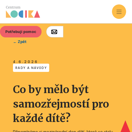
Potřebuji pomoc
← Zpět
4.6.2026
RADY A NÁVODY
Co by mělo být
samozřejmostí pro
každé dítě?
Připomínáme si mezinárodní den dětí, které se staly