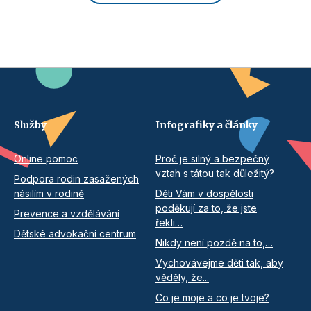
Služby
Infografiky a články
Online pomoc
Proč je silný a bezpečný
vztah s tátou tak důležitý?
Podpora rodin zasažených
násilím v rodině
Děti Vám v dospělosti
poděkují za to, že jste
Prevence a vzdělávání
řekli…
Dětské advokační centrum
Nikdy není pozdě na to,…
Vychovávejme děti tak, aby
věděly, že...
Co je moje a co je tvoje?