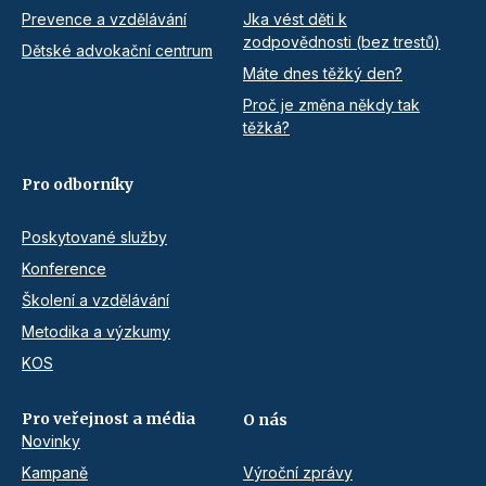
Prevence a vzdělávání
Jka vést děti k
zodpovědnosti (bez trestů)
Dětské advokační centrum
Máte dnes těžký den?
Proč je změna někdy tak
těžká?
Pro odborníky
Poskytované služby
Konference
Školení a vzdělávání
Metodika a výzkumy
KOS
Pro veřejnost a média
O nás
Novinky
Kampaně
Výroční zprávy