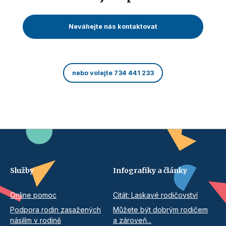
Neváhejte nás kontaktovat
nebo volejte 734 441 233
Služby
Infografiky a články
Online pomoc
Citát: Laskavé rodičovství
Podpora rodin zasažených
Můžete být dobrým rodičem
násilím v rodině
a zároveň...