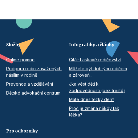
Služby
Infografiky a články
Online pomoc
Citát: Laskavé rodičovství
Podpora rodin zasažených
Můžete být dobrým rodičem
násilím v rodině
a zároveň...
Prevence a vzdělávání
Jka vést děti k
zodpovědnosti (bez trestů)
Dětské advokační centrum
Máte dnes těžký den?
Proč je změna někdy tak
těžká?
Pro odborníky