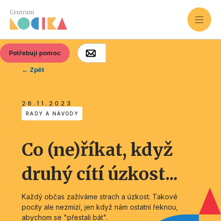
Potřebuji pomoc
← Zpět
26.11.2023
RADY A NÁVODY
Co (ne)říkat, když
druhý cítí úzkost...
Každý občas zažíváme strach a úzkost. Takové
pocity ale nezmizí, jen když nám ostatní řeknou,
abychom se "přestali bát".