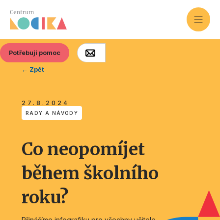
Potřebuji pomoc
← Zpět
27.8.2024
RADY A NÁVODY
Co neopomíjet
během školního
roku?
Přinášíme infografiku pro všechny učitele.