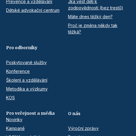
Prevence a vzdělávání
Jka vést děti k
zodpovědnosti (bez trestů)
Dětské advokační centrum
Máte dnes těžký den?
Proč je změna někdy tak
těžká?
Pro odborníky
Poskytované služby
Konference
Školení a vzdělávání
Metodika a výzkumy
KOS
Pro veřejnost a média
O nás
Novinky
Kampaně
Výroční zprávy