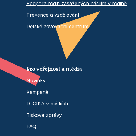
Podpora rodin zasažených násilím v rodině
Prevence a vzdělávání
Dětské advokační centrum
Pro veřejnost a média
Novinky
Kampaně
LOCIKA v médiích
Tiskové zprávy
FAQ