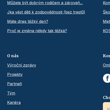
Můžete být dobrým rodičem a zároveň...
Kon
Jka vést děti k zodpovědnosti (bez trestů)
Ško
Máte dnes těžký den?
Met
Proč je změna někdy tak těžká?
KO
O nás
Ko
Výroční zprávy
Omb
Projekty
Partneři
Tým
Chc
Kariéra