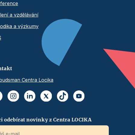
ference
lení a vzdělávání
odika a výzkumy
S
ntakt
udsman Centra Locika
i odebírat novinky z Centra LOCIKA