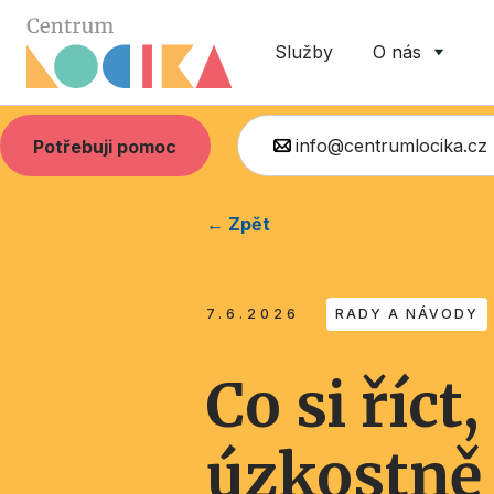
Služby
O nás
info@centrumlocika.cz
Potřebuji pomoc
← Zpět
7.6.2026
RADY A NÁVODY
Co si říct
úzkostně