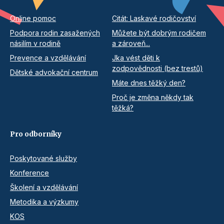
Online pomoc
Citát: Laskavé rodičovství
Podpora rodin zasažených
Můžete být dobrým rodičem
násilím v rodině
a zároveň...
Prevence a vzdělávání
Jka vést děti k
zodpovědnosti (bez trestů)
Dětské advokační centrum
Máte dnes těžký den?
Proč je změna někdy tak
těžká?
Pro odborníky
Poskytované služby
Konference
Školení a vzdělávání
Metodika a výzkumy
KOS