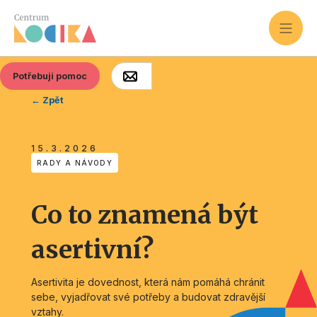
Potřebuji pomoc
← Zpět
15.3.2026
RADY A NÁVODY
Co to znamená být
asertivní?
Asertivita je dovednost, která nám pomáhá chránit
sebe, vyjadřovat své potřeby a budovat zdravější
vztahy.