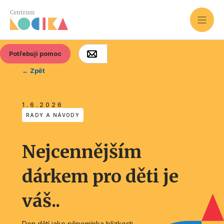
Potřebuji pomoc
← Zpět
1.6.2026
RADY A NÁVODY
Nejcennějším
dárkem pro děti je
váš..
Den dětí jako připomínka blízkosti