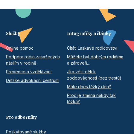
Služby
Infografiky a články
Online pomoc
Citát: Laskavé rodičovství
Podpora rodin zasažených
Můžete být dobrým rodičem
násilím v rodině
a zároveň...
Prevence a vzdělávání
Jka vést děti k
zodpovědnosti (bez trestů)
Dětské advokační centrum
Máte dnes těžký den?
Proč je změna někdy tak
těžká?
Pro odborníky
Poskytované služby