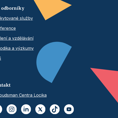
 odborníky
kytované služby
ference
lení a vzdělávání
odika a výzkumy
S
ntakt
udsman Centra Locika