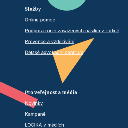
Služby
Online pomoc
Podpora rodin zasažených násilím v rodině
Prevence a vzdělávání
Dětské advokační centrum
Pro veřejnost a média
Novinky
Kampaně
LOCIKA v médiích