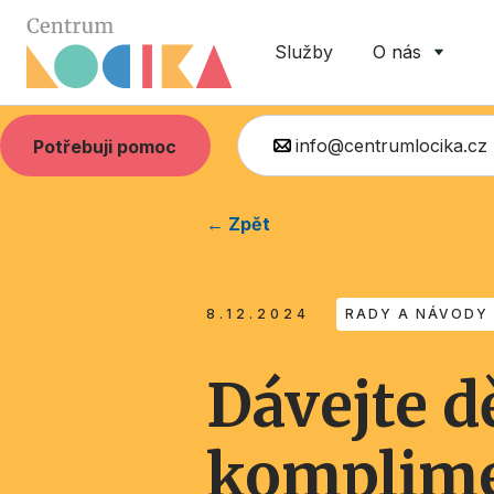
Služby
O nás
info@centrumlocika.cz
Potřebuji pomoc
← Zpět
8.12.2024
RADY A NÁVODY
Dávejte 
komplim