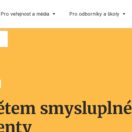
Pro veřejnost a média
Pro odborníky a školy
dětem smysluplné
enty