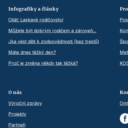
Infografiky a články
Pro
Citát: Laskavé rodičovství
Pos
Můžete být dobrým rodičem a zároveň...
Kon
Jka vést děti k zodpovědnosti (bez trestů)
Ško
Máte dnes těžký den?
Met
Proč je změna někdy tak těžká?
KO
O nás
Ko
Výroční zprávy
Omb
Projekty
Partneři