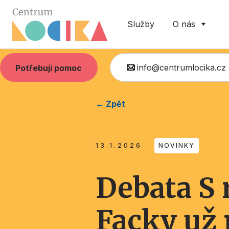
Služby
O nás
info@centrumlocika.cz
Potřebuji pomoc
← Zpět
13.1.2026
NOVINKY
Debata S
Facky už