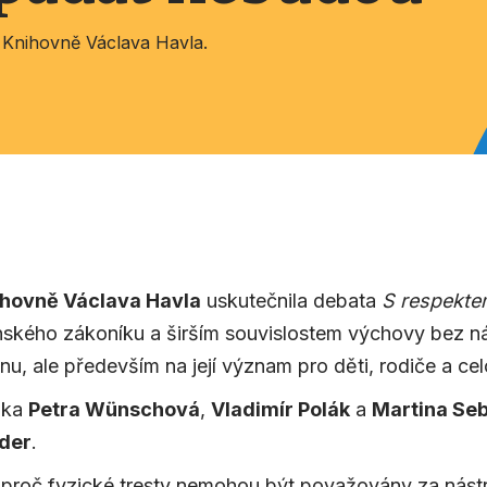
 Knihovně Václava Havla.
hovně Václava Havla
uskutečnila debata
S respekte
ského zákoníku a širším souvislostem výchovy bez nás
, ale především na její význam pro děti, rodiče a cel
elka
Petra Wünschová
,
Vladimír Polák
a
Martina Se
uder
.
 proč fyzické tresty nemohou být považovány za nástro