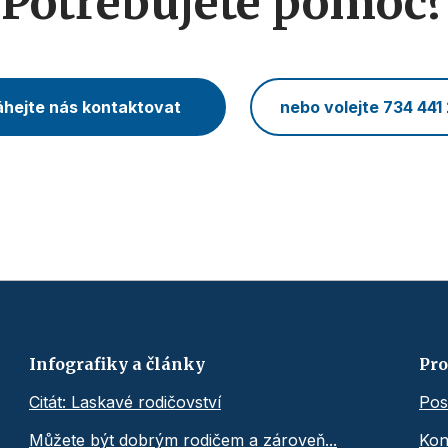
Potřebujete pomoc?
hejte nás kontaktovat
nebo volejte 734 441
Infografiky a články
Pro
Citát: Laskavé rodičovství
Pos
Můžete být dobrým rodičem a zároveň...
Kon