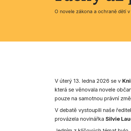
O novele zákona a ochraně dětí v
V úterý 13. ledna 2026 se v
Kni
která se věnovala novele občan
pouze na samotnou právní změnu
V debatě vystoupili naše ředit
provázela novinářka
Silvie La
Jedním z klíčových témat bylo,