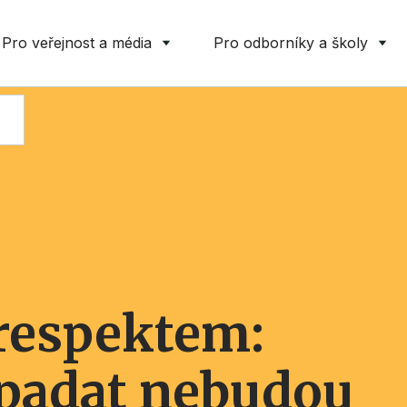
Pro veřejnost a média
Pro odborníky a školy
 respektem:
 padat nebudou