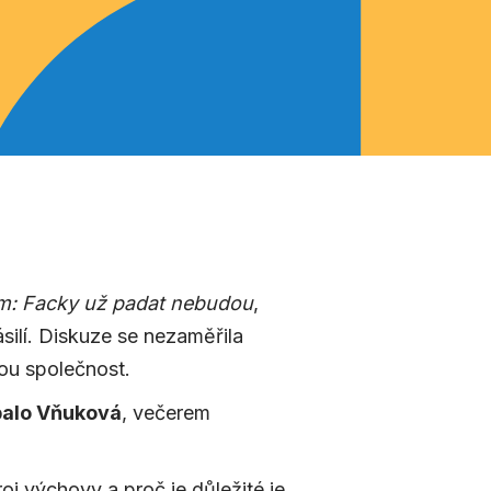
m: Facky už padat nebudou
,
ilí. Diskuze se nezaměřila
ou společnost.
balo Vňuková
, večerem
j výchovy a proč je důležité je