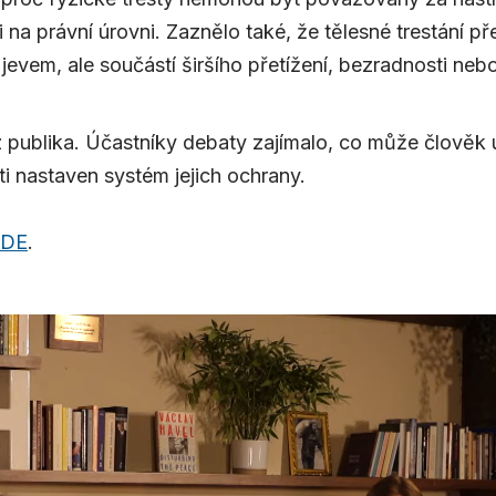
i na právní úrovni. Zaznělo také, že tělesné trestání př
jevem, ale součástí širšího přetížení, bezradnosti ne
z publika. Účastníky debaty zajímalo, co může člověk u
ti nastaven systém jejich ochrany.
ZDE
.