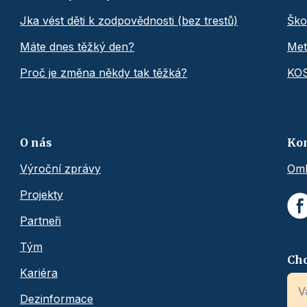
Jka vést děti k zodpovědnosti (bez trestů)
Ško
Máte dnes těžký den?
Met
Proč je změna někdy tak těžká?
KO
O nás
Ko
Výroční zprávy
Omb
Projekty
Partneři
Tým
Chc
Kariéra
Dezinformace