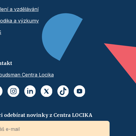
lení a vzdělávání
odika a výzkumy
S
ntakt
udsman Centra Locika
i odebírat novinky z Centra LOCIKA