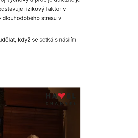
edstavuje rizikový faktor v
bo dlouhodobého stresu v
dělat, když se setká s násilím