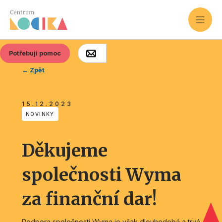
Potřebuji pomoc
← Zpět
15.12.2023
NOVINKY
Děkujeme
společnosti Wyma
za finanční dar!
Podpora společnosti Wyma je však dlouhodobá a trvá