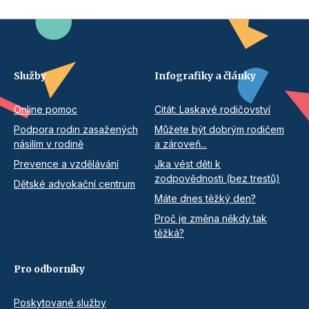
Služby
Infografiky a články
Online pomoc
Citát: Laskavé rodičovství
Podpora rodin zasažených
Můžete být dobrým rodičem
násilím v rodině
a zároveň...
Prevence a vzdělávání
Jka vést děti k
zodpovědnosti (bez trestů)
Dětské advokační centrum
Máte dnes těžký den?
Proč je změna někdy tak
těžká?
Pro odborníky
Poskytované služby