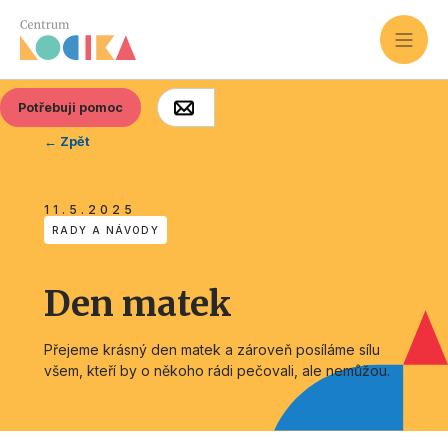
Potřebuji pomoc
← Zpět
11.5.2025
RADY A NÁVODY
Den matek
Přejeme krásný den matek a zároveň posíláme sílu
všem, kteří by o někoho rádi pečovali, ale nemůžou.