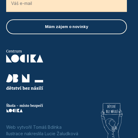
Web vytvořil Tomáš Bdínka
Ilustrace nakreslila Lucie Žaludková