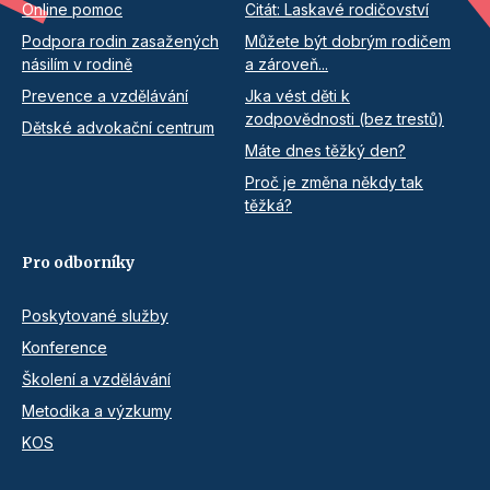
Online pomoc
Citát: Laskavé rodičovství
Podpora rodin zasažených
Můžete být dobrým rodičem
násilím v rodině
a zároveň...
Prevence a vzdělávání
Jka vést děti k
zodpovědnosti (bez trestů)
Dětské advokační centrum
Máte dnes těžký den?
Proč je změna někdy tak
těžká?
Pro odborníky
Poskytované služby
Konference
Školení a vzdělávání
Metodika a výzkumy
KOS