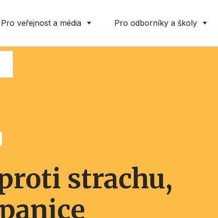
Pro veřejnost a média
Pro odborníky a školy
proti strachu,
 panice