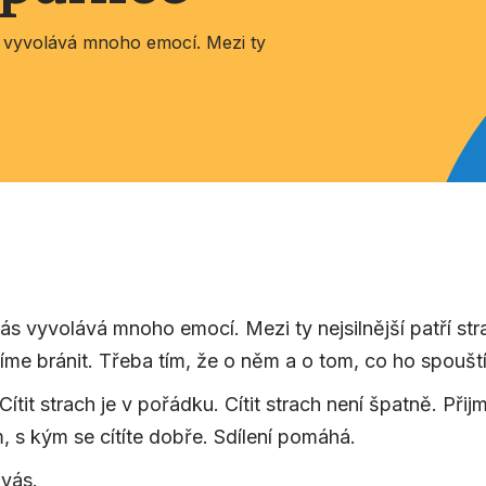
s vyvolává mnoho emocí. Mezi ty
nás vyvolává mnoho emocí. Mezi ty nejsilnější patří st
íme bránit. Třeba tím, že o něm a o tom, co ho spoušt
Cítit strach je v pořádku. Cítit strach není špatně. Při
, s kým se cítíte dobře. Sdílení pomáhá.
 vás.