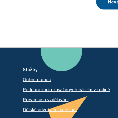
Nevá
Služby
Online pomoc
Podpora rodin zasažených násilím v rodině
Prevence a vzdělávání
Dětské advokační centrum