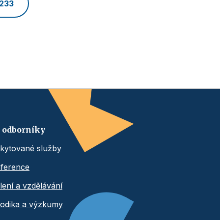
 233
 odborníky
kytované služby
ference
lení a vzdělávání
odika a výzkumy