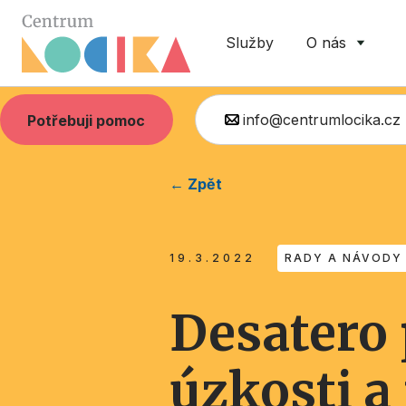
Služby
O nás
info@centrumlocika.cz
Potřebuji pomoc
← Zpět
19.3.2022
RADY A NÁVODY
Desatero 
úzkosti a