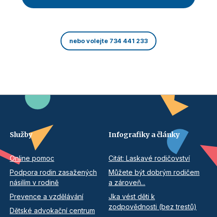
nebo volejte 734 441 233
Služby
Infografiky a články
Online pomoc
Citát: Laskavé rodičovství
Podpora rodin zasažených
Můžete být dobrým rodičem
násilím v rodině
a zároveň...
Prevence a vzdělávání
Jka vést děti k
zodpovědnosti (bez trestů)
Dětské advokační centrum