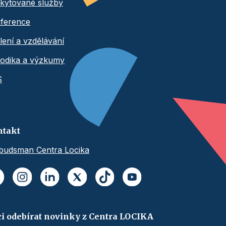
kytované služby
ference
lení a vzdělávání
odika a výzkumy
S
ntakt
udsman Centra Locika
i odebírat novinky z Centra LOCIKA