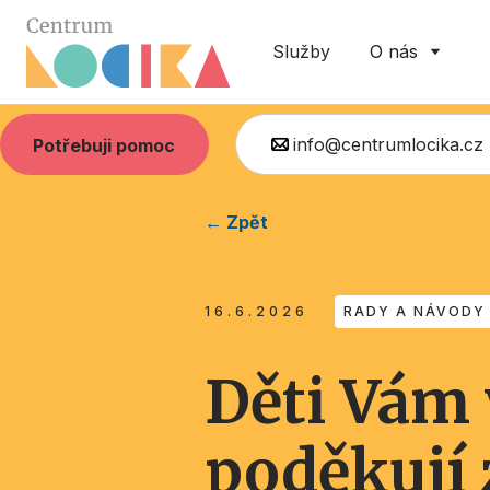
Služby
O nás
info@centrumlocika.cz
Potřebuji pomoc
← Zpět
16.6.2026
RADY A NÁVODY
Děti Vám 
poděkují z