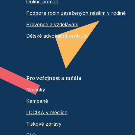
Online pomoc
Podpora rodin zasažených násilím v rodině
Prevence a vzdělávání
Dětské advokační centrum
Pro veřejnost a média
Novinky
Kampaně
LOCIKA v médiích
Tiskové zprávy