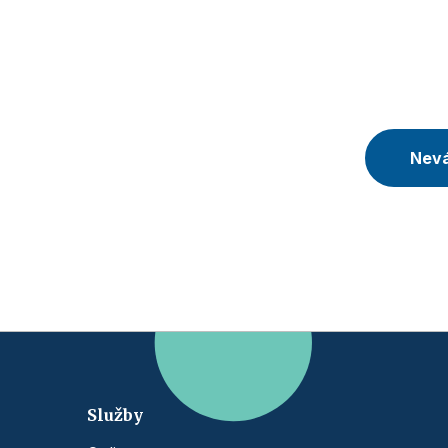
Nevá
Služby