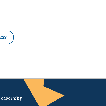
 233
 odborníky