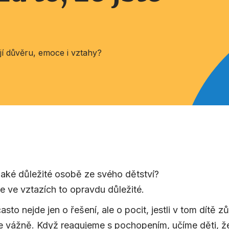
í důvěru, emoce i vztahy?
jaké důležité osobě ze svého dětství?
je ve vztazích to opravdu důležité.
asto nejde jen o řešení, ale o pocit, jestli v tom dítě
e vážně. Když reagujeme s pochopením, učíme děti, ž