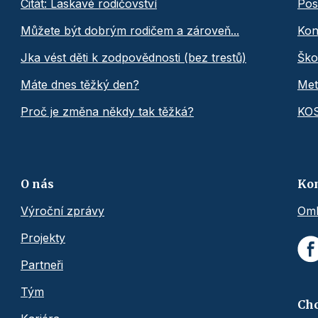
Citát: Laskavé rodičovství
Pos
Můžete být dobrým rodičem a zároveň...
Kon
Jka vést děti k zodpovědnosti (bez trestů)
Ško
Máte dnes těžký den?
Met
Proč je změna někdy tak těžká?
KO
O nás
Ko
Výroční zprávy
Omb
Projekty
Partneři
Tým
Chc