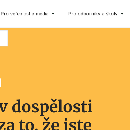
Pro veřejnost a média
Pro odborníky a školy
v dospělosti
a to, že jste