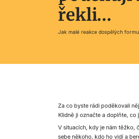
řekli…
Jak malé reakce dospělých formuj
Za co byste rádi poděkovali ně
Klidně ji označte a doplňte, co 
V situacích, kdy je nám těžko, č
sebe někoho, kdo ho vidí a ber