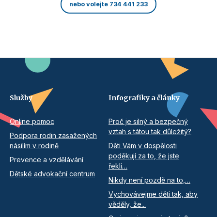
nebo volejte 734 441 233
Služby
Infografiky a články
Online pomoc
Proč je silný a bezpečný
vztah s tátou tak důležitý?
Podpora rodin zasažených
násilím v rodině
Děti Vám v dospělosti
poděkují za to, že jste
Prevence a vzdělávání
řekli…
Dětské advokační centrum
Nikdy není pozdě na to,…
Vychovávejme děti tak, aby
věděly, že...