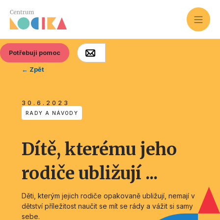
Potřebuji pomoc
← Zpět
30.6.2023
RADY A NÁVODY
Dítě, kterému jeho
rodiče ubližují ...
Děti, kterým jejich rodiče opakovaně ubližují, nemají v
dětství příležitost naučit se mít se rády a vážit si samy
sebe.