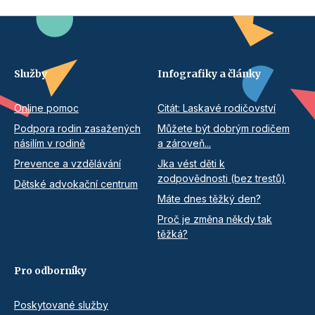
Služby
Infografiky a články
Online pomoc
Citát: Laskavé rodičovství
Podpora rodin zasažených
Můžete být dobrým rodičem
násilím v rodině
a zároveň...
Prevence a vzdělávání
Jka vést děti k
zodpovědnosti (bez trestů)
Dětské advokační centrum
Máte dnes těžký den?
Proč je změna někdy tak
těžká?
Pro odborníky
Poskytované služby