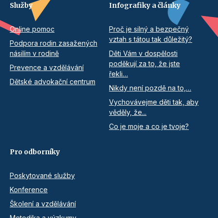
Služby
Infografiky a články
Online pomoc
Proč je silný a bezpečný
vztah s tátou tak důležitý?
Podpora rodin zasažených
násilím v rodině
Děti Vám v dospělosti
poděkují za to, že jste
Prevence a vzdělávání
řekli…
Dětské advokační centrum
Nikdy není pozdě na to,…
Vychovávejme děti tak, aby
věděly, že...
Co je moje a co je tvoje?
Pro odborníky
Poskytované služby
Konference
Školení a vzdělávání
Metodika a výzkumy