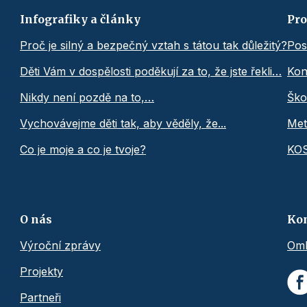
Infografiky a články
Pro
Proč je silný a bezpečný vztah s tátou tak důležitý?
Pos
Děti Vám v dospělosti poděkují za to, že jste řekli…
Kon
Nikdy není pozdě na to,…
Ško
Vychovávejme děti tak, aby věděly, že...
Met
Co je moje a co je tvoje?
KO
O nás
Ko
Výroční zprávy
Omb
Projekty
Partneři