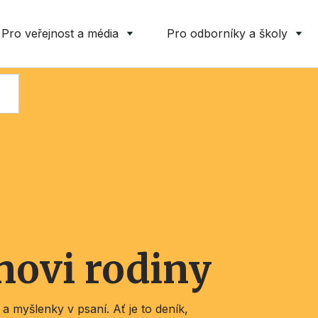
Pro veřejnost a média
Pro odborníky a školy
novi rodiny
 a myšlenky v psaní. Ať je to deník,