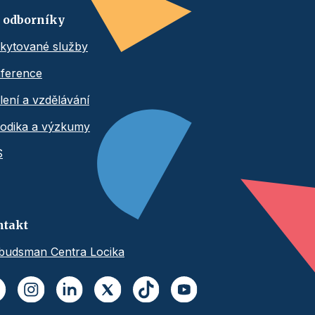
 odborníky
kytované služby
ference
lení a vzdělávání
odika a výzkumy
S
ntakt
udsman Centra Locika