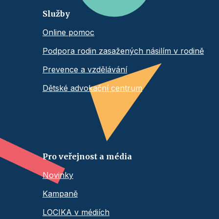
Služby
Online pomoc
Podpora rodin zasažených násilím v rodině
Prevence a vzdělávání
Dětské advokační centrum
Pro veřejnost a média
Novinky
Kampaně
LOCIKA v médiích