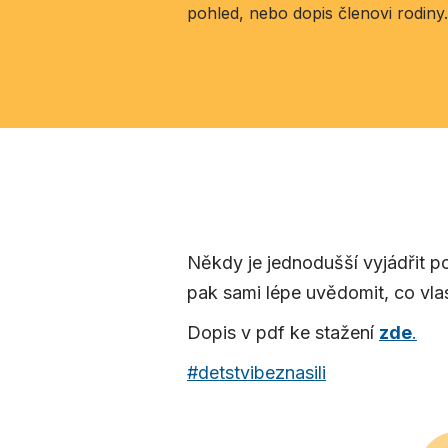
pohled, nebo dopis členovi rodiny.
Někdy je jednodušší vyjádřit po
pak sami lépe uvědomit, co vla
Dopis v pdf ke stažení
zde
.
#detstvibeznasili