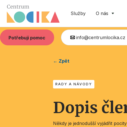
Služby
O nás
info@centrumlocika.cz
Potřebuji pomoc
← Zpět
RADY A NÁVODY
Dopis čle
Někdy je jednodušší vyjádřit pocity